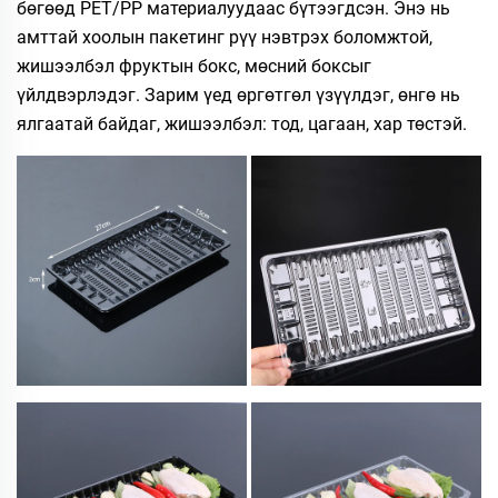
бөгөөд PET/PP материалуудаас бүтээгдсэн. Энэ нь
амттай хоолын пакетинг рүү нэвтрэх боломжтой,
жишээлбэл фруктын бокс, мөсний боксыг
үйлдвэрлэдэг. Зарим үед өргөтгөл үзүүлдэг, өнгө нь
ялгаатай байдаг, жишээлбэл: тод, цагаан, хар төстэй.