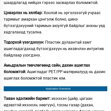
шаардлагад нийцэх гэрээс засварлах боломжтой.
Цэвэрлэх нь хялбар:
Хоолой нь эргэлзээгүй учраас
таримыг амархан цэнгэлж болно, шинэ
бүтээгдэхүүний таримын аюулгүй байдлыг анхны үед
хадгалахад тусална.
Тодорхой үзэгдэхүүн:
Пластик дулаантай хамт
ашигладагдахад бүтээгдэхүүн нь ихэвчлэн интуитив
байдлаар үзэгдэнэ.
Амьдралын төвчлөгөөнд сайн, дахин ашиглах
боломжтой:
Ашигладаг PET/PP материалууд нь дахин
ашиглах боломжтой пластик юм.
Таван эдэлжийн баримт:
ихээхэн (цайр, цагаан
идэвхтэй ихээхэн, хөвгүүн), тосны газар (дахан,