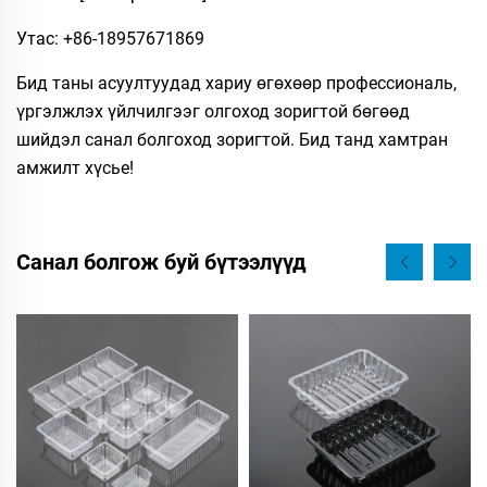
Утас: +86-18957671869
Бид таны асуултуудад хариу өгөхөөр профессиональ,
үргэлжлэх үйлчилгээг олгоход зоригтой бөгөөд
шийдэл санал болгоход зоригтой. Бид танд хамтран
амжилт хүсье!
Санал болгож буй бүтээлүүд