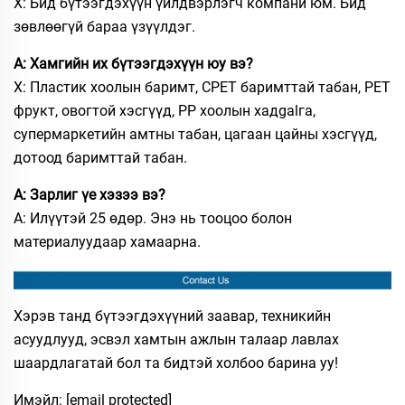
Х: Бид бүтээгдэхүүн үйлдвэрлэгч компани юм. Бид
зөвлөөгүй бараа үзүүлдэг.
А: Хамгийн их бүтээгдэхүүн юу вэ?
Х: Пластик хоолын баримт, CPET баримттай табан, PET
фрукт, овогтой хэсгүүд, PP хоолын хадgalга,
супермаркетийн амтны табан, цагаан цайны хэсгүүд,
дотоод баримттай табан.
А: Зарлиг үе хэзээ вэ?
А: Илүүтэй 25 өдөр. Энэ нь тооцоо болон
материалуудаар хамаарна.
Хэрэв танд бүтээгдэхүүний заавар, техникийн
асуудлууд, эсвэл хамтын ажлын талаар лавлах
шаардлагатай бол та бидтэй холбоо барина уу!
Имэйл:
[email protected]