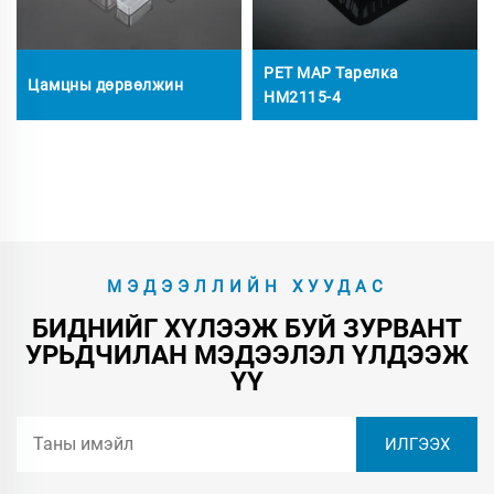
PET MAP Тарелка
Цамцны дөрвөлжин
HM2115-4
МЭДЭЭЛЛИЙН ХУУДАС
БИДНИЙГ ХҮЛЭЭЖ БУЙ ЗУРВАНТ
УРЬДЧИЛАН МЭДЭЭЛЭЛ ҮЛДЭЭЖ
ҮҮ