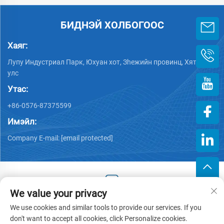
БИДНЭЙ ХОЛБОГООС
Хаяг:
Лупу Индустриал Парк, Юхуан хот, Зheжийн провинц, Хятад
улс
Утас:
+86-0576-87375599
Имэйл:
Company E-mail:
[email protected]
We value your privacy
Хууль тогтоогдсон эрх © 2025 Зэцзин Хэнгжийн Пластик
We use cookies and similar tools to provide our services. If you
Хөрөнгө оруулалттай компани -
Нууцлалын бодлого
don't want to accept all cookies, click Personalize cookies.