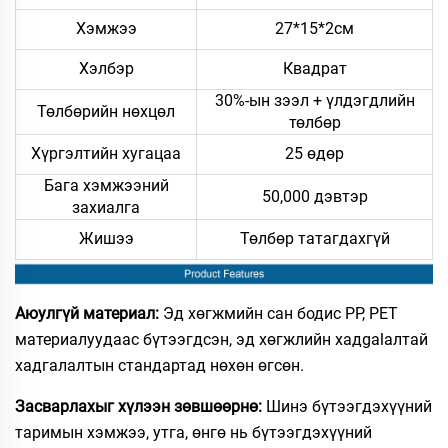
Хэмжээ
27*15*2см
Хэлбэр
Квадрат
30%-ын зээл + үлдэгдлийн
Төлбөрийн нөхцөл
төлбөр
Хүргэлтийн хугацаа
25 өдөр
Бага хэмжээний
50,000 дэвтэр
захиалга
Жишээ
Төлбөр татагдахгүй
Аюулгүй материал:
Эд хөгжмийн сан бодис PP, PET
материалуудаас бүтээгдсэн, эд хөгжлийн хадgalалтай
хадгалалтын стандартад нөхөн өгсөн.
Засварлахыг хүлээн зөвшөөрнө:
Шинэ бүтээгдэхүүний
таримын хэмжээ, утга, өнгө нь бүтээгдэхүүний