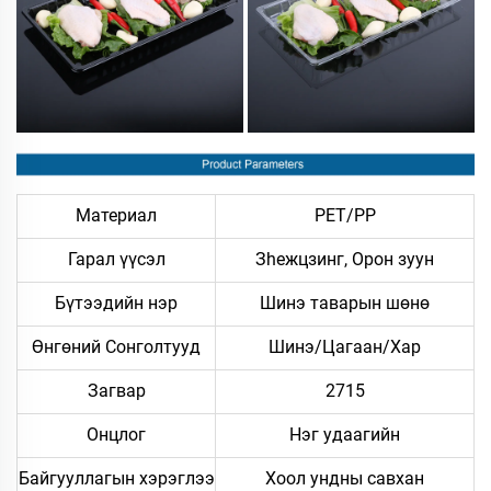
Материал
PET/PP
Гарал үүсэл
Зheжцзинг, Орон зуун
Бүтээдийн нэр
Шинэ таварын шөнө
Өнгөний Сонголтууд
Шинэ/Цагаан/Хар
Загвар
2715
Онцлог
Нэг удаагийн
Байгууллагын хэрэглээ
Хоол ундны савхан