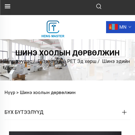
MN
ШИНЭ ХООЛЫН ДӨРВӨЛЖИН
Нүүр хуудас
/
Бүтээлүүд
/
PET Эд хөрш
/
Шинэ эдийн
хөрш
Нүүр >
Шинэ хоолын дөрвөлжин
БҮХ БҮТЭЭЛҮҮД