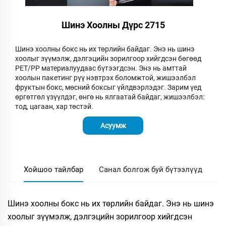
Шинэ Хоолны Дүрс 2715
Шинэ хоолны бокс нь их төрлийн байдаг. Энэ нь шинэ
хоолыг зүүмэлж, дэлгэцийн зорилгоор хийгдсэн бөгөөд
PET/PP материалуудаас бүтээгдсэн. Энэ нь амттай
хоолын пакетинг рүү нэвтрэх боломжтой, жишээлбэл
фруктын бокс, мөсний боксыг үйлдвэрлэдэг. Зарим үед
өргөтгөл үзүүлдэг, өнгө нь ялгаатай байдаг, жишээлбэл:
тод, цагаан, хар төстэй.
Асуумж
Хойшоо тайлбар
Санал болгож буй бүтээлүүд
Шинэ хоолны бокс нь их төрлийн байдаг. Энэ нь шинэ
хоолыг зүүмэлж, дэлгэцийн зорилгоор хийгдсэн