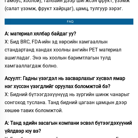
гамбус, хоолой), талбайн дээр шигжсэн фрукт, үзэмж
(салат үзэмж, фрукт хайрцаг), цамц, тулгуур зэрэг.
А: материал хялбар байдаг уу?
Х: Бид BRC, FDA-ийн эд хөрсийн хамгааллын
стандартанд хандах хоолны ангийн PET материал
ашигладаг. Энэ нь хоолын баримтлагын тулд
хамгааллагдаж болно.
Асуулт: Гадны үзэгдэл нь засварлахыг хүсвэл ямар
нэг хүссэн үзэгдлийг оруулах боломжтой бэ?
Х: Бидний бүтээгдэхүүнүүд нь зургийн шинж чанарыг
сонгоход туслана. Танд бидний цагаан цамцын дээр
хөшөө тавих боломжтой.
А: Танд эдийн засагын компани эсвэл бүтээгдэхүүний
үйлдвэр юу вэ?