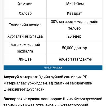
Хэмжээ
18*11*3см
Хэлбэр
Квадрат
30%-ын зээл + үлдэгдлийн
Төлбөрийн нөхцөл
төлбөр
Хүргэлтийн хугацаа
25 өдөр
Бага хэмжээний
50,000 дэвтэр
захиалга
Жишээ
Төлбөр татагдахгүй
Аюулгүй материал:
Эдийн зүйний сан барих PP
материалаас үржигдсэн, эд хамгийн захирагчийн
шинжилгээг дуусгасан.
Засварлахыг хүлээн зөвшөөрнө:
Шинэ бүтээгдэхүүний
таримын хэмжээ, утга, өнгө нь бүтээгдэхүүний