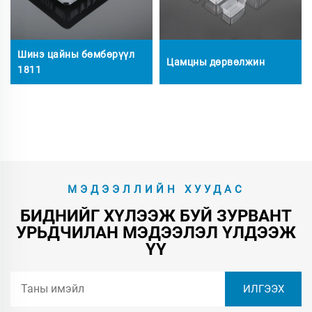
Шинэ цайны бөмбөрүүл
Цамцны дөрвөлжин
1811
МЭДЭЭЛЛИЙН ХУУДАС
БИДНИЙГ ХҮЛЭЭЖ БУЙ ЗУРВАНТ
УРЬДЧИЛАН МЭДЭЭЛЭЛ ҮЛДЭЭЖ
ҮҮ