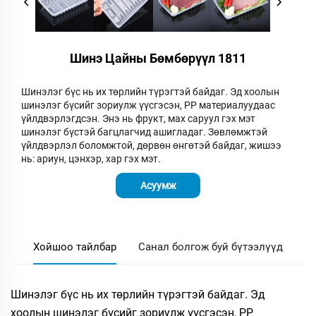
Шинэ Цайны Бөмбөрүүл 1811
Шинэлэг бүс нь их төрлийн түрэгтэй байдаг. Эд хоолын
шинэлэг бүсийг зориулж үүсгэсэн, PP материалуудаас
үйлдвэрлэгдсэн. Энэ нь фрукт, мах саруул гэх мэт
шинэлэг бүстэй багцлагчид ашигладаг. Зөвлөмжтэй
үйлдвэрлэл боломжтой, дөрвөн өнгөтэй байдаг, жишээ
нь: ариун, цэнхэр, хар гэх мэт.
Асуумж
Хойшоо тайлбар
Санал болгож буй бүтээлүүд
Шинэлэг бүс нь их төрлийн түрэгтэй байдаг. Эд
хоолын шинэлэг бүсийг зориулж үүсгэсэн, PP