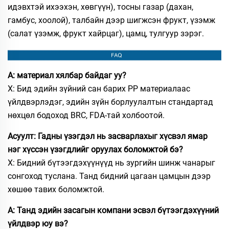
идэвхтэй ихээхэн, хөвгүүн), тосны газар (дахан,
гамбус, хоолой), талбайн дээр шигжсэн фрукт, үзэмж
(салат үзэмж, фрукт хайрцаг), цамц, тулгуур зэрэг.
А: материал хялбар байдаг уу?
Х: Бид эдийн зүйний сан барих PP материалаас
үйлдвэрлэдэг, эдийн зүйн борлуулалтын стандартад
нөхцөл бодоход BRC, FDA-тай холбоотой.
Асуулт: Гадны үзэгдэл нь засварлахыг хүсвэл ямар
нэг хүссэн үзэгдлийг оруулах боломжтой бэ?
Х: Бидний бүтээгдэхүүнүүд нь зургийн шинж чанарыг
сонгоход туслана. Танд бидний цагаан цамцын дээр
хөшөө тавих боломжтой.
А: Танд эдийн засагын компани эсвэл бүтээгдэхүүний
үйлдвэр юу вэ?