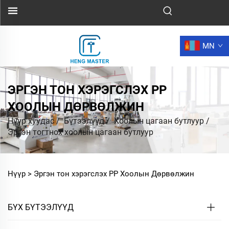
MN
ЭРГЭН ТОН ХЭРЭГСЛЭХ PP
ХООЛЫН ДӨРВӨЛЖИН
Нүүр хуудас
/
Бүтээлүүд
/
Хоолын цагаан бутлуур
/
Эргэн тогтнох хоолын цагаан бутлуур
Нүүр >
Эргэн тон хэрэгслэх PP Хоолын Дөрвөлжин
БҮХ БҮТЭЭЛҮҮД