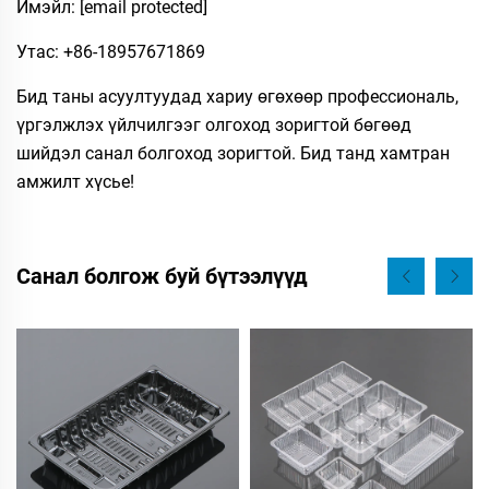
Имэйл:
[email protected]
Утас: +86-18957671869
Бид таны асуултуудад хариу өгөхөөр профессиональ,
үргэлжлэх үйлчилгээг олгоход зоригтой бөгөөд
шийдэл санал болгоход зоригтой. Бид танд хамтран
амжилт хүсье!
Санал болгож буй бүтээлүүд