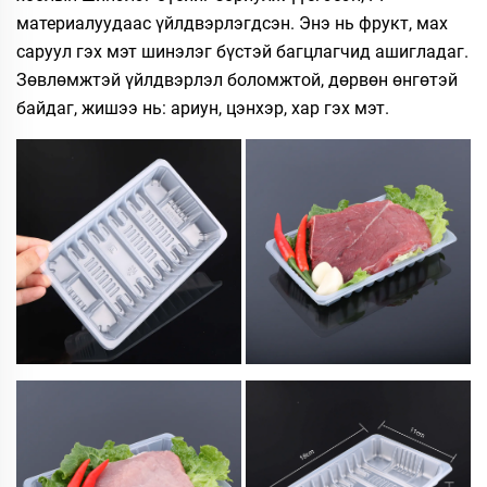
материалуудаас үйлдвэрлэгдсэн. Энэ нь фрукт, мах
саруул гэх мэт шинэлэг бүстэй багцлагчид ашигладаг.
Зөвлөмжтэй үйлдвэрлэл боломжтой, дөрвөн өнгөтэй
байдаг, жишээ нь: ариун, цэнхэр, хар гэх мэт.