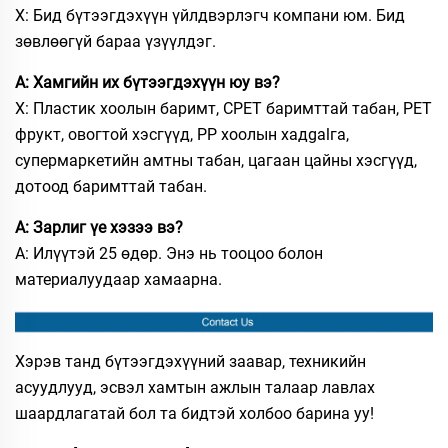
Х: Бид бүтээгдэхүүн үйлдвэрлэгч компани юм. Бид
зөвлөөгүй бараа үзүүлдэг.
А: Хамгийн их бүтээгдэхүүн юу вэ?
Х: Пластик хоолын баримт, CPET баримттай табан, PET
фрукт, овогтой хэсгүүд, PP хоолын хадgalга,
супермаркетийн амтны табан, цагаан цайны хэсгүүд,
дотоод баримттай табан.
А: Зарлиг үе хэзээ вэ?
А: Илүүтэй 25 өдөр. Энэ нь тооцоо болон
материалуудаар хамаарна.
Хэрэв танд бүтээгдэхүүний заавар, техникийн
асуудлууд, эсвэл хамтын ажлын талаар лавлах
шаардлагатай бол та бидтэй холбоо барина уу!