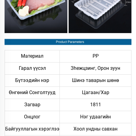
Материал
PP
Гарал үүсэл
Зheжцзинг, Орон зуун
Бүтээдийн нэр
Шинэ таварын шөнө
Өнгөний Сонголтууд
Цагаан/Хар
Загвар
1811
Онцлог
Нэг удаагийн
Байгууллагын хэрэглээ
Хоол ундны савхан