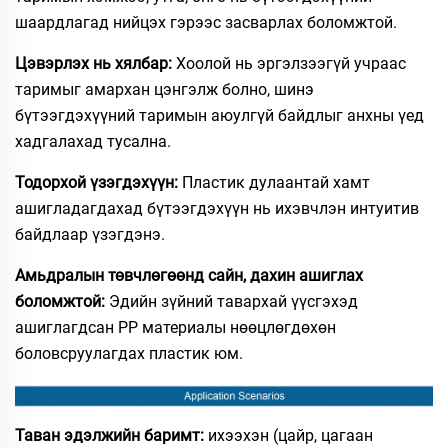
шаардлагад нийцэх гэрээс засварлах боломжтой.
Цэвэрлэх нь хялбар:
Хоолой нь эргэлзээгүй учраас
таримыг амархан цэнгэлж болно, шинэ
бүтээгдэхүүний таримын аюулгүй байдлыг анхны үед
хадгалахад тусална.
Тодорхой үзэгдэхүүн:
Пластик дулаантай хамт
ашигладагдахад бүтээгдэхүүн нь ихэвчлэн интуитив
байдлаар үзэгдэнэ.
Амьдралын төвчлөгөөнд сайн, дахин ашиглах
боломжтой:
Эдийн зүйний тавархай үүсгэхэд
ашиглагдсан PP материалы нөөцлөгдөхөн
боловсруулагдах пластик юм.
Таван эдэлжийн баримт:
ихээхэн (цайр, цагаан