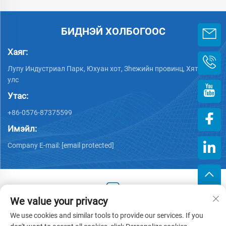
БИДНЭЙ ХОЛБОГООС
Хаяг:
Лупу Индустриал Парк, Юхуан хот, Зheжийн провинц, Хятад
улс
Утас:
+86-0576-87375599
Имэйл:
Company E-mail:
[email protected]
We value your privacy
Хууль тогтоогдсон эрх © 2025 Зэцзин Хэнгжийн Пластик
We use cookies and similar tools to provide our services. If you
Хөрөнгө оруулалттай компани -
Нууцлалын бодлого