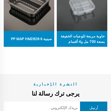
حاوية مربعة للوجبات الخفيفة
صينية PP MAP HM2828-6
بسعة 700 مل و4 أقسام
النشرة الإخبارية
يرجى ترك رسالة لنا