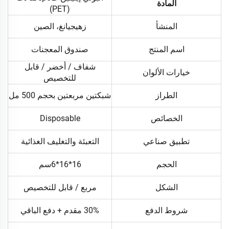
المادة
(PET)
المنشأ
زهيجيانغ، الصين
اسم المنتج
صندوق المعجنات
شفاف / أخضر / قابل
خيارات الألوان
للتخصيص
الطراز
شبكتين مربعتين بحجم 500 مل
الخصائص
Disposable
تطبيق صناعي
التعبئة والتغليف الغذائية
الحجم
16*16*6سم
الشكل
مربع / قابل للتخصيص
شروط الدفع
30% مقدم + دفع الباقي