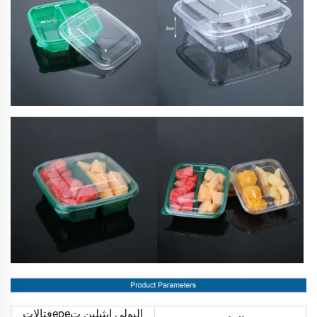
البولي إيثيلين تереفتالات