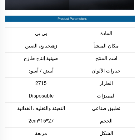
المادة
بي بي
مكان المنشأ
زهيجيانغ، الصين
اسم المنتج
صينية إنتاج طازج
خيارات الألوان
أبيض / أسود
الطراز
2715
المميزات
Disposable
تطبيق صناعي
التعبئة والتغليف الغذائية
الحجم
27*15*2cm
الشكل
مربعة