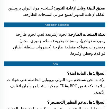
صديق للبيئة وقابل لإعادة التدوير:
تُستخدم مواد البولي بروبيلين
القابلة لإعادة التدوير لصنع صواني المنتجات الطازجة.
تعبئة المنتجات الطازجة:
لحوم (شريحة لحم، لحوم طازجة
ومبردة، دواجن)، ومنتجات بحرية (سمك، جمبري، محار)،
وخضروات وفواكه مقطعة طازجة (خضروات سلطة، أطباق
فواكه)، وفطر، وغيرها.
السؤال: هل المادة آمنة؟
الإجابة: نحن نستخدم مواد البولي بروبيلين الحاصلة على شهادات
سلامة الأغذية من BRC وFDA ويمكن استخدامها بأمان لتغليف
الأغذية.
السؤال: هل يدعم المظهر التخصيص؟
أ: منتجاتنا تدعم التخصيص الخارجي. يمكنك طباعة شعار العلامة