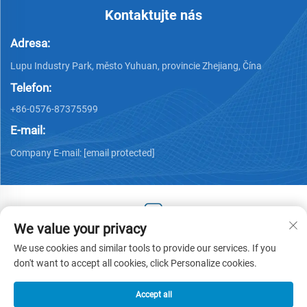
Kontaktujte nás
Adresa:
Lupu Industry Park, město Yuhuan, provincie Zhejiang, Čína
Telefon:
+86-0576-87375599
E-mail:
Company E-mail:
[email protected]
We value your privacy
Copyright © 2025 by Zhejiang Hengjiang Plastic Co., Ltd. -
We use cookies and similar tools to provide our services. If you
Zásady ochrany osobních údajů
don't want to accept all cookies, click Personalize cookies.
Accept all