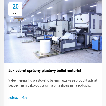
20
Jun
Jak vybrat správný plastový balicí materiál
Výběr nejlepšího plastového balení může vaše produkt udělat
bezpečnějším, ekologičtějším a přitažlivějším na policích
obchodů. Protože existuje mnoho druhů plastu, znalost toho,
co každý z nich umí - nebo nemůže - vám pomůže vytvořit
Zobrazit více
chytřejší plán pro balení. Tento příspěvek vás provede...