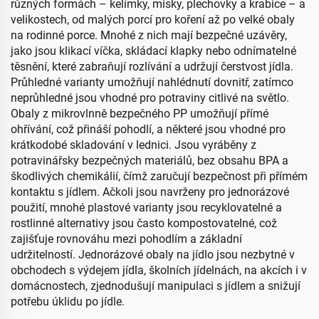
různých formách – kelímky, misky, plechovky a krabice – a
velikostech, od malých porcí pro koření až po velké obaly
na rodinné porce. Mnohé z nich mají bezpečné uzávěry,
jako jsou klikací víčka, skládací klapky nebo odnímatelné
těsnění, které zabraňují rozlívání a udržují čerstvost jídla.
Průhledné varianty umožňují nahlédnutí dovnitř, zatímco
neprůhledné jsou vhodné pro potraviny citlivé na světlo.
Obaly z mikrovlnně bezpečného PP umožňují přímé
ohřívání, což přináší pohodlí, a některé jsou vhodné pro
krátkodobé skladování v lednici. Jsou vyráběny z
potravinářsky bezpečných materiálů, bez obsahu BPA a
škodlivých chemikálií, čímž zaručují bezpečnost při přímém
kontaktu s jídlem. Ačkoli jsou navrženy pro jednorázové
použití, mnohé plastové varianty jsou recyklovatelné a
rostlinné alternativy jsou často kompostovatelné, což
zajišťuje rovnováhu mezi pohodlím a základní
udržitelností. Jednorázové obaly na jídlo jsou nezbytné v
obchodech s výdejem jídla, školních jídelnách, na akcích i v
domácnostech, zjednodušují manipulaci s jídlem a snižují
potřebu úklidu po jídle.