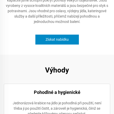
kapacitě jsme schopni pokrýt potřeby velkých objednávek. Jsou
vyrobeny z vysoce kvalitních materiálů a jsou bezpečné pro styk s
potravinami. Jsou vhodné pro oslavy, výdejny jídla, kateringové
služby a další příležitosti, přičemž nabízejí pohodlnou a
jednoduchou možnost balení.
Získat nabídku
Výhody
Pohodlné a hygienické
Jednorázová krabice na jídlo je pohodlná při použití, není
třeba ji po použití čistit, a zároveň je hygienická, čímž se
předejde křížovému přenosu nečistot.