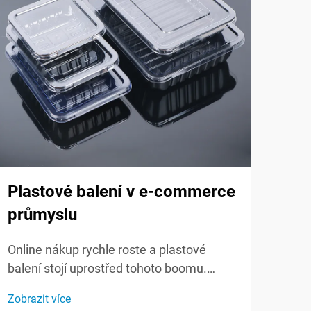
Plastové balení v e-commerce
Ino
průmyslu
pla
Online nákup rychle roste a plastové
V po
balení stojí uprostřed tohoto boomu.
plas
Silné, pružné a často levnější než jiné
tech
Zobrazit více
Zobra
možnosti, plast chrání zboží, snižuje
ekol