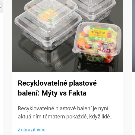
Recyklovatelné plastové
balení: Mýty vs Fakta
Recyklovatelné plastové balení je nyní
aktuálním tématem pokaždé, když lidé
mluví o ekologickosti a starostlivosti o
Zobrazit více
planetu. Protože zákazníci věnují více