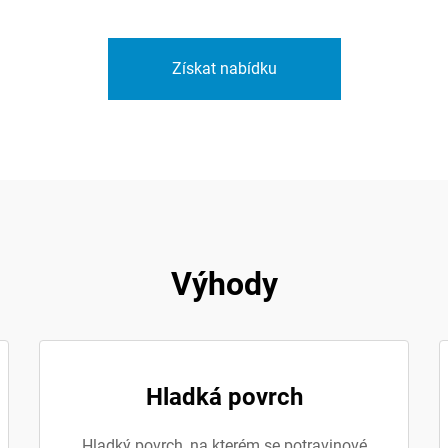
Získat nabídku
Výhody
Hladká povrch
Hladký povrch, na kterém se potravinové