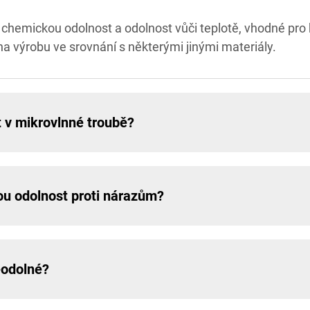
 chemickou odolnost a odolnost vůči teplotě, vhodné pro 
 na výrobu ve srovnání s některými jinými materiály.
t v mikrovlnné troubě?
ou odolnost proti nárazům?
ěodolné?