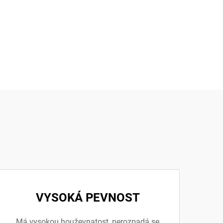
VYSOKÁ PEVNOST
Má vysokou houževnatost, nerozpadá se