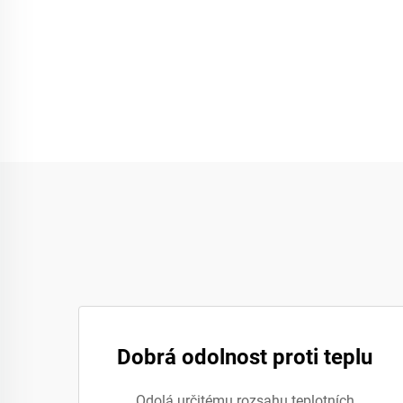
Dobrá odolnost proti teplu
Odolá určitému rozsahu teplotních