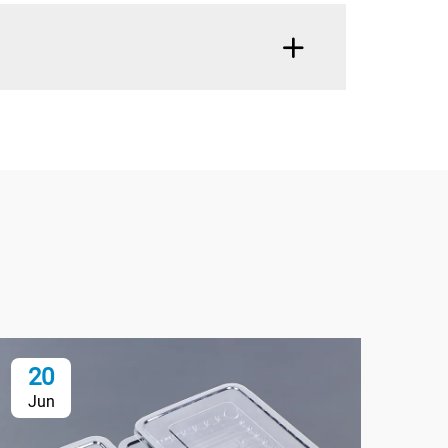
20
2
Jun
Ju