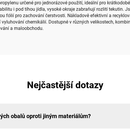
pylenu určené pro jednorázové použití, ideální pro krátkodobé 
litu i pod tíhou jídla, vysoké okraje zabraňují rozlití tekutin. J
 fólií pro zachování čerstvosti. Nákladově efektivní a recyklova
í vyluhování chemikálií. Dostupné v různých velikostech, kombin
vování a maloobchodu.
Nejčastější dotazy
ých obalů oproti jiným materiálům?