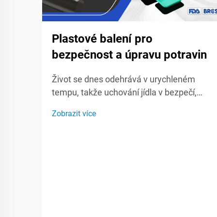
Plastové balení pro
bezpečnost a úpravu potravin
Život se dnes odehrává v urychleném
tempu, takže uchování jídla v bezpečí,
čerstvosti a dobrém chuti je důležitější
Zobrazit více
než kdy dříve jak pro nákupce, tak i pro
značky. Folie, pytle a pevné obaly
uzavírají kvalitu, bojují proti zkazení a
blokují bakterie, zatímco potraviny čekají
v lednici nebo cestují na...