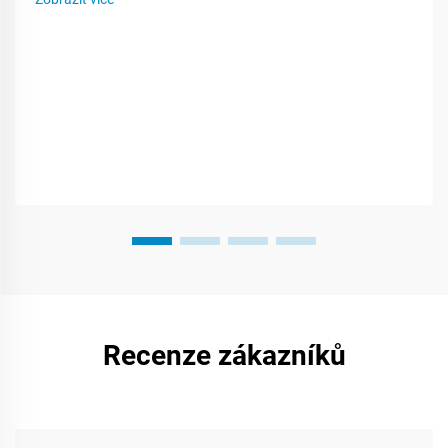
zatímco potraviny čekají v lednici nebo cestují na...
Recenze zákazníků