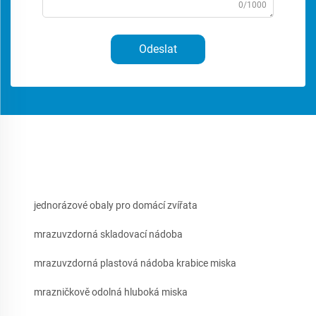
0/1000
Odeslat
jednorázové obaly pro domácí zvířata
mrazuvzdorná skladovací nádoba
mrazuvzdorná plastová nádoba krabice miska
mrazničkově odolná hluboká miska