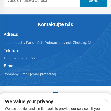
Kontaktujte nás
Adresa:
Lupu Industry Park, město Yuhuan, provincie Zhejiang, Čína
Telefon:
+86-0576-87375599
E-mail:
Company E-mail:
[email protected]
We value your privacy
Copyright © 2025 by Zhejiang Hengjiang Plastic Co., Ltd. -
We use cookies and similar tools to provide our services. If you