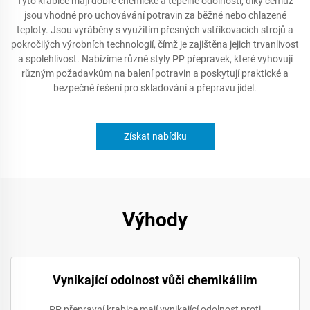
Tyto krabice mají dobré chemické a tepelné odolnosti, díky čemuž
jsou vhodné pro uchovávání potravin za běžné nebo chlazené
teploty. Jsou vyráběny s využitím přesných vstřikovacích strojů a
pokročilých výrobních technologií, čímž je zajištěna jejich trvanlivost
a spolehlivost. Nabízíme různé styly PP přepravek, které vyhovují
různým požadavkům na balení potravin a poskytují praktické a
bezpečné řešení pro skladování a přepravu jídel.
Získat nabídku
Výhody
Vynikající odolnost vůči chemikáliím
PP přepravní krabice mají vynikající odolnost proti