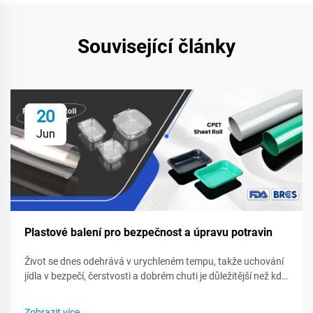
Související články
20
Jun
Plastové balení pro bezpečnost a úpravu potravin
Život se dnes odehrává v urychleném tempu, takže uchování
jídla v bezpečí, čerstvosti a dobrém chuti je důležitější než kdy
dříve jak pro nákupce, tak i pro značky. Folie, pytle a pevné
obaly uzavírají kvalitu, bojují proti zkazení a blokují bakterie,
Zobrazit více