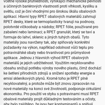
včetně vysoké průhlednosti, vynikající mechanické pevnosti
a účinných bariérových vlastností proti vlhkosti, kyslíku a
světlu, což je činí vhodnými pro širokou škálu obalových
aplikací. Hlavní typy RPET obalových materiálů zahrnují
RPET desky, které se termoplasticky tvarují na podnosy,
polotvrdé víčkoobaly a nádoby; RPET fólie, používané pro
zabalení nebo laminaci; a RPET granulát, který se taví a
formuje do lahví, sklenic a jiných tuhých obalů. Tyto
materiály jsou navrženy tak, aby splňovaly konkrétní
požadavky na výkon, například odolnost vůči teplu pro
potravinářské obaly nebo trvanlivost pro průmyslové
aplikace. Jednou z hlavních výhod RPET obalových
materiálů je jejich udržitelnost. Využitím recyklovaného
obsahu snižují potřebu výroby nového plastu, čímž dochází
ke šetření přírodních zdrojů a snížení spotřeby energie a
emisí skleníkových plynů. Kromě toho je RPET plně
recyklovatelný, a protože může být znovu zpracován na
nové materiály na konci své životnosti, podporuje cirkulární
ekonomiku. Pro použití ve styku s potravinami musí RPET
obalové materiály projít důkladným testováním a očisty,
aby bylo zajištěno, že jsou bez kontaminantů a splňují