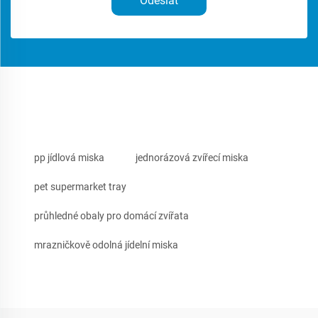
Odeslat
pp jídlová miska
jednorázová zvířecí miska
pet supermarket tray
průhledné obaly pro domácí zvířata
mrazničkově odolná jídelní miska