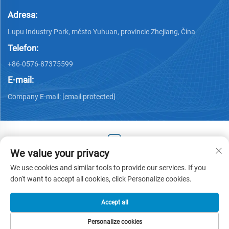
Adresa:
Lupu Industry Park, město Yuhuan, provincie Zhejiang, Čína
Telefon:
+86-0576-87375599
E-mail:
Company E-mail:
[email protected]
We value your privacy
Copyright © 2025 by Zhejiang Hengjiang Plastic Co., Ltd. -
We use cookies and similar tools to provide our services. If you
Zásady ochrany osobních údajů
don't want to accept all cookies, click Personalize cookies.
Accept all
Personalize cookies