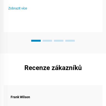
obchodů. Protože existuje mnoho druhů plastu, znalost toho,
co každý z nich umí - nebo nemůže - vám pomůže vytvořit
Zobrazit více
chytřejší plán pro balení. Tento příspěvek vás provede...
Recenze zákazníků
Frank Wilson