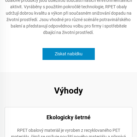
obalové produkty jsou důležitou součástí našich environmentálních
aktivit. Vyráběny s použitím pokročilé technologie, RPET obaly
udržují dobrou kvalitu a výkon při současném snižování dopadu na
životní prostředí. Jsou vhodné pro různé scénáře potravinářského
balení a představují odpovědnou volbu pro firmy i spotřebitele
dbající na životní prostředí.
Získat nabídku
Výhody
Ekologicky šetrné
RPET obalový materiál je vyroben z recyklovaného PET
materiálu, čímž se snižuje použití nového materiálu a přispívá