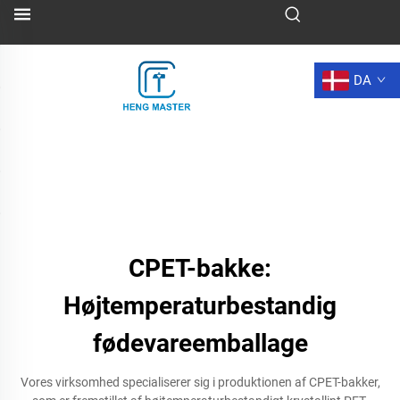
DA
CPET-bakke:
Højtemperaturbestandig
fødevareemballage
Vores virksomhed specialiserer sig i produktionen af CPET-bakker,