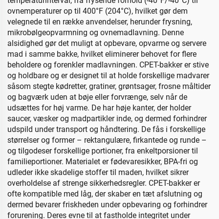
temperaturinterval, fra frysende forhold (-40°F/-40°C) til
ovnemperaturer op til 400°F (204°C), hvilket gør dem
velegnede til en række anvendelser, herunder frysning,
mikrobølgeopvarmning og ovnemadlavning. Denne
alsidighed gør det muligt at opbevare, opvarme og servere
mad i samme bakke, hvilket eliminerer behovet for flere
beholdere og forenkler madlavningen. CPET-bakker er stive
og holdbare og er designet til at holde forskellige madvarer
såsom stegte kødretter, gratiner, grøntsager, frosne måltider
og bagværk uden at bøje eller forvrænge, selv når de
udsættes for høj varme. De har høje kanter, der holder
saucer, væsker og madpartikler inde, og dermed forhindrer
udspild under transport og håndtering. De fås i forskellige
størrelser og former – rektangulære, firkantede og runde –
og tilgodeser forskellige portioner, fra enkeltporsioner til
familieportioner. Materialet er fødevaresikker, BPA-fri og
udleder ikke skadelige stoffer til maden, hvilket sikrer
overholdelse af strenge sikkerhedsregler. CPET-bakker er
ofte kompatible med låg, der skaber en tæt afslutning og
dermed bevarer friskheden under opbevaring og forhindrer
forurening. Deres evne til at fastholde integritet under