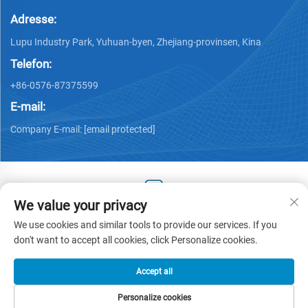
Adresse:
Lupu Industry Park, Yuhuan-byen, Zhejiang-provinsen, Kina
Telefon:
+86-0576-87375599
E-mail:
Company E-mail:
[email protected]
We value your privacy
Copyright © 2025 af Zhejiang Hengjiang Plastic Co., Ltd. -
We use cookies and similar tools to provide our services. If you
Privatlivspolitik
don't want to accept all cookies, click Personalize cookies.
Accept all
Personalize cookies