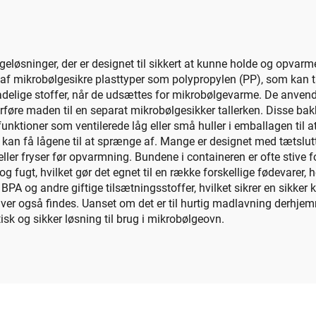
geløsninger, der er designet til sikkert at kunne holde og opvar
 af mikrobølgesikre plasttyper som polypropylen (PP), som kan tå
kadelige stoffer, når de udsættes for mikrobølgevarme. De anvende
rføre maden til en separat mikrobølgesikker tallerken. Disse bakker 
 funktioner som ventilerede låg eller små huller i emballagen til 
kan få lågene til at sprænge af. Mange er designet med tætslutte
ller fryser før opvarmning. Bundene i containeren er ofte stive
 fugt, hvilket gør det egnet til en række forskellige fødevarer, h
 BPA og andre giftige tilsætningsstoffer, hvilket sikrer en sikke
ver også findes. Uanset om det er til hurtig madlavning derhje
isk og sikker løsning til brug i mikrobølgeovn.