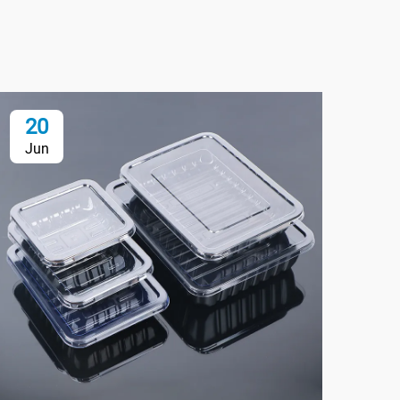
20
2
Jun
Ju