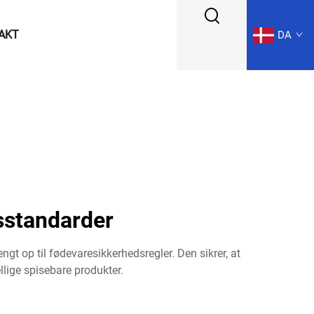
AKT
DA
sstandarder
gt op til fødevaresikkerhedsregler. Den sikrer, at
llige spisebare produkter.