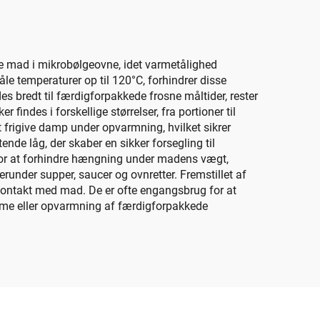
me mad i mikrobølgeovne, idet varmetålighed
le temperaturer op til 120°C, forhindrer disse
s bredt til færdigforpakkede frosne måltider, rester
findes i forskellige størrelser, fra portioner til
at frigive damp under opvarmning, hvilket sikrer
nde låg, der skaber en sikker forsegling til
 for at forhindre hængning under madens vægt,
erunder supper, saucer og ovnretter. Fremstillet af
r kontakt med mad. De er ofte engangsbrug for at
mme eller opvarmning af færdigforpakkede