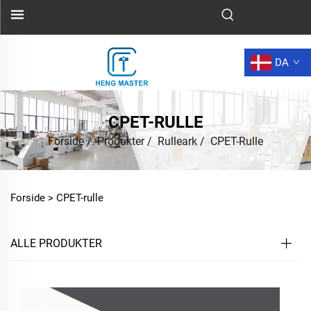
DA
CPET-RULLE
Forside
/
Produkter
/
Rulleark
/
CPET-Rulle
Forside >
CPET-rulle
ALLE PRODUKTER