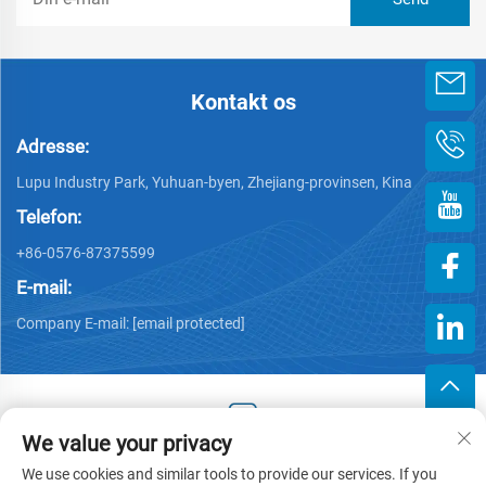
Kontakt os
Adresse:
Lupu Industry Park, Yuhuan-byen, Zhejiang-provinsen, Kina
Telefon:
+86-0576-87375599
E-mail:
Company E-mail:
[email protected]
We value your privacy
Copyright © 2025 af Zhejiang Hengjiang Plastic Co., Ltd. -
We use cookies and similar tools to provide our services. If you