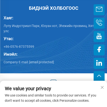
БИДНЭЙ ХОЛБОГООС
Хаяг:
Лупу Индустриал Парк, Юхуан хот, Зheжийн провинц, Хятад
улс
Утас:
+86-0576-87375599
Имэйл:
Company E-mail:
[email protected]
We value your privacy
Хууль тогтоогдсон эрх © 2025 Зэцзин Хэнгжийн Пластик
We use cookies and similar tools to provide our services. If you
Хөрөнгө оруулалттай компани -
Нууцлалын бодлого
don't want to accept all cookies, click Personalize cookies.