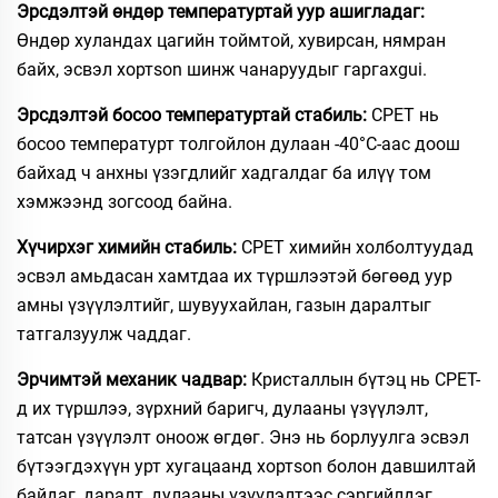
Эрсдэлтэй өндөр температуртай уур ашигладаг:
Өндөр хуландах цагийн тоймтой, хувирсан, нямран
байх, эсвэл хортson шинж чанаруудыг гаргахgui.
Эрсдэлтэй босоо температуртай стабиль:
CPET нь
босоо температурт толгойлон дулаан -40°C-аас доош
байхад ч анхны үзэгдлийг хадгалдаг ба илүү том
хэмжээнд зогсоод байна.
Хүчирхэг химийн стабиль:
CPET химийн холболтуудад
эсвэл амьдасан хамтдаа их түршлээтэй бөгөөд уур
амны үзүүлэлтийг, шувуухайлан, газын даралтыг
татгалзуулж чаддаг.
Эрчимтэй механик чадвар:
Кристаллын бүтэц нь CPET-
д их түршлээ, зүрхний баригч, дулааны үзүүлэлт,
татсан үзүүлэлт оноож өгдөг. Энэ нь борлуулга эсвэл
бүтээгдэхүүн урт хугацаанд хортson болон давшилтай
байдаг, даралт, дулааны үзүүлэлтээс сэргийлдэг.