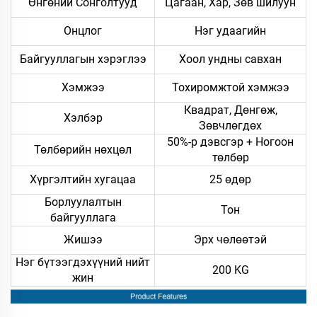
Өнгөний Сонголтууд
Цагаан, Хар, Зөв шилуун
Онцлог
Нэг удаагийн
Байгууллагын хэрэглээ
Хоол ундны савхан
Хэмжээ
Тохиромжтой хэмжээ
Квадрат, Дөнгөж,
Хэлбэр
Зөвчлөгдөх
50%-р дэвсгэр + Ногоон
Төлбөрийн нөхцөл
төлбөр
Хүргэлтийн хугацаа
25 өдөр
Борлуулалтын
Тон
байгууллага
Жишээ
Эрх чөлөөтэй
Нэг бүтээгдэхүүний нийт
200 KG
жин