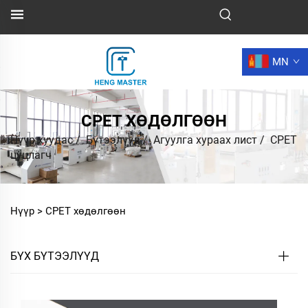
MN
CPET ХӨДӨЛГӨӨН
Нүүр хуудас
/
Бүтээлүүд
/
Агуулга хураах лист
/
CPET
цуцлагч
Нүүр >
CPET хөдөлгөөн
БҮХ БҮТЭЭЛҮҮД