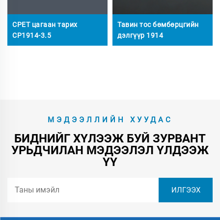
CPET цагаан тарих
Тавин тос бөмбөрцгийн
CP1914-3.5
дэлгүүр 1914
МЭДЭЭЛЛИЙН ХУУДАС
БИДНИЙГ ХҮЛЭЭЖ БУЙ ЗУРВАНТ
УРЬДЧИЛАН МЭДЭЭЛЭЛ ҮЛДЭЭЖ
ҮҮ