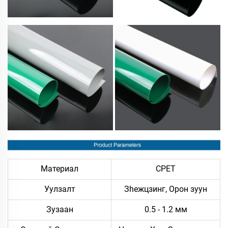
Материал
CPET
Уулзалт
Зheжцзинг, Орон зуун
Зузаан
0.5 - 1.2 мм