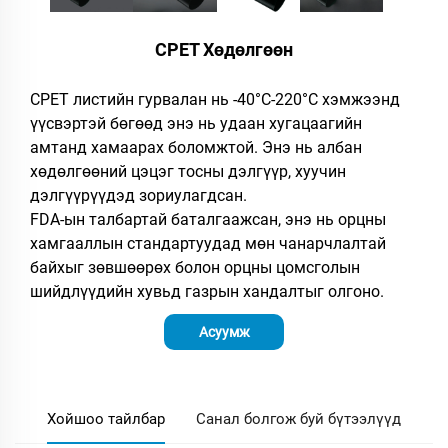
CPET Хөдөлгөөн
CPET листийн гурвалан нь -40°C-220°C хэмжээнд
үүсвэртэй бөгөөд энэ нь удаан хугацаагийн
амтанд хамаарах боломжтой. Энэ нь албан
хөдөлгөөний цэцэг тосны дэлгүүр, хуучин
дэлгүүрүүдэд зориулагдсан.
FDA-ын талбартай баталгаажсан, энэ нь орцны
хамгааллын стандартуудад мөн чанарчлалтай
байхыг зөвшөөрөх болон орцны цомсголын
шийдлүүдийн хувьд газрын хандалтыг олгоно.
Асуумж
Хойшоо тайлбар
Санал болгож буй бүтээлүүд