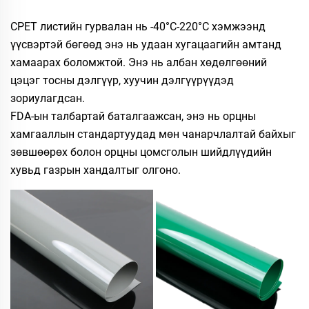
CPET листийн гурвалан нь -40°C-220°C хэмжээнд
үүсвэртэй бөгөөд энэ нь удаан хугацаагийн амтанд
хамаарах боломжтой. Энэ нь албан хөдөлгөөний
цэцэг тосны дэлгүүр, хуучин дэлгүүрүүдэд
зориулагдсан.
FDA-ын талбартай баталгаажсан, энэ нь орцны
хамгааллын стандартуудад мөн чанарчлалтай байхыг
зөвшөөрөх болон орцны цомсголын шийдлүүдийн
хувьд газрын хандалтыг олгоно.