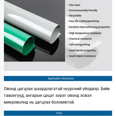
Овонд цагцлах шаардлагатай нүүрсний үйлдвэр: Бейк
тавангууд, ангарын цэцэг зэрэг овонд эсвэл
микроволнд нь цагцлах боломжтой.