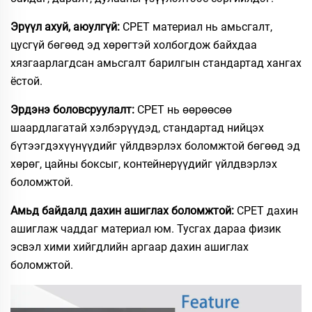
Эрүүл ахуй, аюулгүй:
CPET материал нь амьсгалт,
цусгүй бөгөөд эд хөрөгтэй холбогдож байхдаа
хязгаарлагдсан амьсгалт барилгын стандартад хангах
ёстой.
Эрдэнэ боловсруулалт:
CPET нь өөрөөсөө
шаардлагатай хэлбэрүүдэд, стандартад нийцэх
бүтээгдэхүүнүүдийг үйлдвэрлэх боломжтой бөгөөд эд
хөрөг, цайны боксыг, контейнерүүдийг үйлдвэрлэх
боломжтой.
Амьд байдалд дахин ашиглах боломжтой:
CPET дахин
ашиглаж чаддаг материал юм. Тусгах дараа физик
эсвэл хими хийгдлийн аргаар дахин ашиглах
боломжтой.