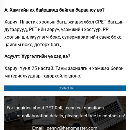
А: Хамгийн их байршилд байгаа бараа юу вэ?
Хариу: Пластик хоолын багц, жишээлбэл CPET багцын
дугаарууд, PET-ийн зөрүү, үзэмжийн хосгуур, PP
хоолын шилжүүлэгч бокс, супермаркетийн свеж бокс,
цайвны бокс, доторх багц.
Асуулт: Хүргэлтийн үе хэд вэ?
Хариу: Үүнд 25 настай. Таны захиалгын хэмжээ болон
материалуудаар тодорхойлогдоно.