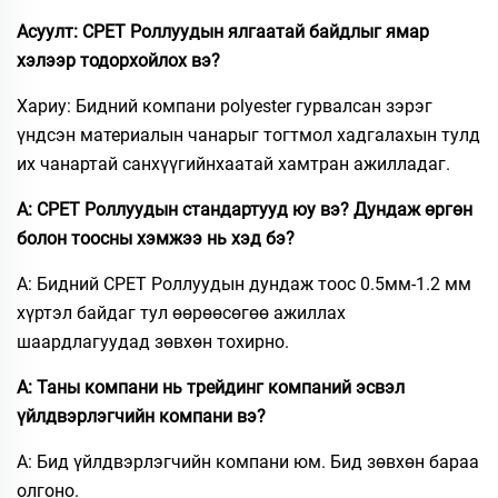
Асуулт: CPET Роллуудын ялгаатай байдлыг ямар
хэлээр тодорхойлох вэ?
Хариу: Бидний компани polyester гурвалсан зэрэг
үндсэн материалын чанарыг тогтмол хадгалахын тулд
их чанартай санхүүгийнхаатай хамтран ажилладаг.
А: CPET Роллуудын стандартууд юу вэ? Дундаж өргөн
болон тоосны хэмжээ нь хэд бэ?
A: Бидний CPET Роллуудын дундаж тоос 0.5мм-1.2 мм
хүртэл байдаг тул өөрөөсөгөө ажиллах
шаардлагуудад зөвхөн тохирно.
А: Таны компани нь трейдинг компаний эсвэл
үйлдвэрлэгчийн компани вэ?
A: Бид үйлдвэрлэгчийн компани юм. Бид зөвхөн бараа
олгоно.