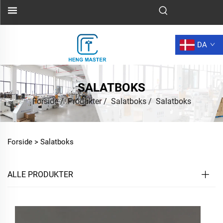
DA
SALATBOKS
Forside
/
Produkter
/
Salatboks
/
Salatboks
Forside >
Salatboks
ALLE PRODUKTER