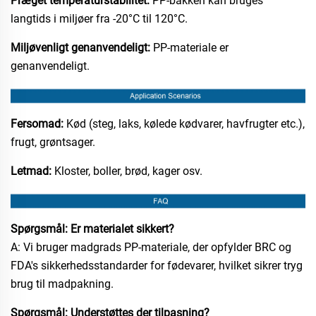
Præget temperaturstabilitet:
PP-bakken kan bruges
langtids i miljøer fra -20°C til 120°C.
Miljøvenligt genanvendeligt:
PP-materiale er
genanvendeligt.
Fersomad:
Kød (steg, laks, kølede kødvarer, havfrugter etc.),
frugt, grøntsager.
Letmad:
Kloster, boller, brød, kager osv.
Spørgsmål: Er materialet sikkert?
A: Vi bruger madgrads PP-materiale, der opfylder BRC og
FDA's sikkerhedsstandarder for fødevarer, hvilket sikrer tryg
brug til madpakning.
Spørgsmål: Understøttes der tilpasning?