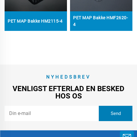
PET MAP Bakke HMF2620-
PET MAP Bakke HM2115-4
4
NYHEDSBREV
VENLIGST EFTERLAD EN BESKED
HOS OS