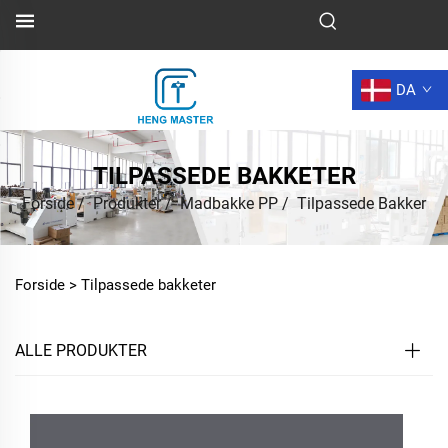
DA
TILPASSEDE BAKKETER
Forside
/
Produkter
/
Madbakke PP
/
Tilpassede Bakker
Forside >
Tilpassede bakketer
ALLE PRODUKTER