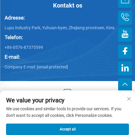
Kontakt os
Adresse:
Lupu Industry Park, Yuhuan-byen, Zhejiang-provinsen, Kina
Telefon:
+86-0576-87375599
E-mail:
Company E-mail:
[email protected]
We value your privacy
Copyright © 2025 af Zhejiang Hengjiang Plastic Co., Ltd. -
We use cookies and similar tools to provide our services. If you
Privatlivspolitik
don't want to accept all cookies, click Personalize cookies.
Accept all