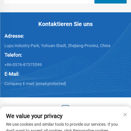
Kontaktieren Sie uns
Adresse:
Lupu Industry Park, Yuhuan-Stadt, Zhejiang-Provinz, China
Telefon:
+86-0576-87375599
E-Mail:
Company E-mail:
[email protected]
We value your privacy
Copyright © 2025 by Zhejiang Hengjiang Plastic Co., Ltd. -
We use cookies and similar tools to provide our services. If you
Datenschutzrichtlinie
don't want to accept all cookies, click Personalize cookies.