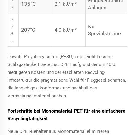
P
Eingeschränkte
135 °C
2,1 kJ/m²
P
Anlagen
P
P
Nur
207°C
4,0 kJ/m²
S
Spezialströme
U
Obwohl Polyphenylsulfon (PPSU) eine leicht bessere
Schlagzähigkeit bietet, ist CPET aufgrund der um 40 %
niedrigeren Kosten und der etablierten Recycling-
Infrastruktur die pragmatische Wahl für Fluggesellschaften,
die langlebiges, konformes und nachhaltiges
Verpackungsmaterial suchen.
Fortschritte bei Monomaterial-PET für eine einfachere
Recyclingfähigkeit
Neue CPET-Behälter aus Monomaterial eliminieren