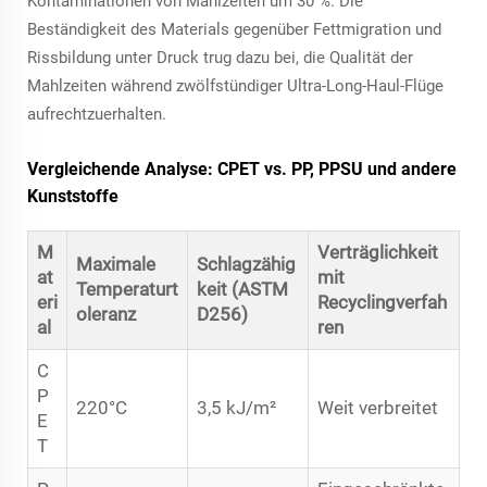
Kontaminationen von Mahlzeiten um 30 %. Die
Beständigkeit des Materials gegenüber Fettmigration und
Rissbildung unter Druck trug dazu bei, die Qualität der
Mahlzeiten während zwölfstündiger Ultra-Long-Haul-Flüge
aufrechtzuerhalten.
Vergleichende Analyse: CPET vs. PP, PPSU und andere
Kunststoffe
M
Verträglichkeit
Maximale
Schlagzähig
at
mit
Temperaturt
keit (ASTM
eri
Recyclingverfah
oleranz
D256)
al
ren
C
P
220°C
3,5 kJ/m²
Weit verbreitet
E
T