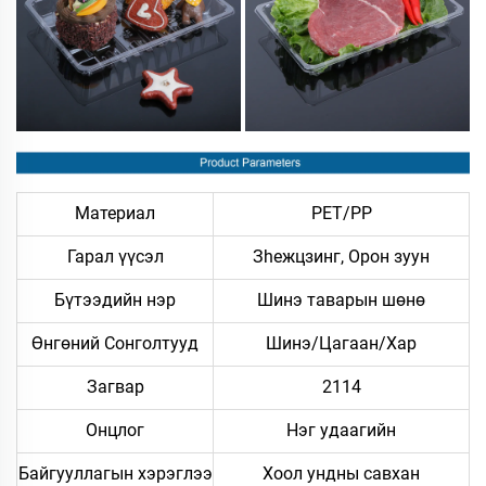
Материал
PET/PP
Гарал үүсэл
Зheжцзинг, Орон зуун
Бүтээдийн нэр
Шинэ таварын шөнө
Өнгөний Сонголтууд
Шинэ/Цагаан/Хар
Загвар
2114
Онцлог
Нэг удаагийн
Байгууллагын хэрэглээ
Хоол ундны савхан