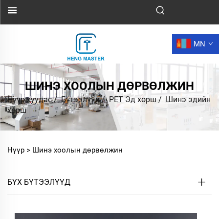
MN
ШИНЭ ХООЛЫН ДӨРВӨЛЖИН
Нүүр хуудас
/
Бүтээлүүд
/
PET Эд хөрш
/
Шинэ эдийн
хөрш
Нүүр >
Шинэ хоолын дөрвөлжин
БҮХ БҮТЭЭЛҮҮД