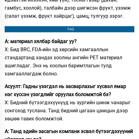
гамбус, хоолой), талбайн дээр шигжсэн фрукт, үзэмж
(салат үзэмж, фрукт хайрцаг), цамц, тулгуур зэрэг.
А: материал хялбар байдаг уу?
Х: Бид BRC, FDA-ийн эд хөрсийн хамгааллын
стандартанд хандах хоолны ангийн PET материал
ашигладаг. Энэ нь хоолын баримтлагын тулд
хамгааллагдаж болно.
Асуулт: Гадны үзэгдэл нь засварлахыг хүсвэл ямар
нэг хүссэн үзэгдлийг оруулах боломжтой бэ?
Х: Бидний бүтээгдэхүүнүүд нь зургийн шинж чанарыг
сонгоход туслана. Танд бидний цагаан цамцын дээр
хөшөө тавих боломжтой.
А: Танд эдийн засагын компани эсвэл бүтээгдэхүүний