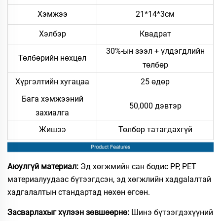
Хэмжээ
21*14*3см
Хэлбэр
Квадрат
30%-ын зээл + үлдэгдлийн
Төлбөрийн нөхцөл
төлбөр
Хүргэлтийн хугацаа
25 өдөр
Бага хэмжээний
50,000 дэвтэр
захиалга
Жишээ
Төлбөр татагдахгүй
Аюулгүй материал:
Эд хөгжмийн сан бодис PP, PET
материалуудаас бүтээгдсэн, эд хөгжлийн хадgalалтай
хадгалалтын стандартад нөхөн өгсөн.
Засварлахыг хүлээн зөвшөөрнө:
Шинэ бүтээгдэхүүний