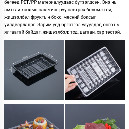
бөгөөд PET/PP материалуудаас бүтээгдсэн. Энэ нь
амттай хоолын пакетинг рүү нэвтрэх боломжтой,
жишээлбэл фруктын бокс, мөсний боксыг
үйлдвэрлэдэг. Зарим үед өргөтгөл үзүүлдэг, өнгө нь
ялгаатай байдаг, жишээлбэл: тод, цагаан, хар төстэй.