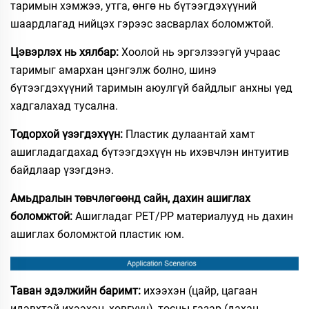
таримын хэмжээ, утга, өнгө нь бүтээгдэхүүний
шаардлагад нийцэх гэрээс засварлах боломжтой.
Цэвэрлэх нь хялбар:
Хоолой нь эргэлзээгүй учраас
таримыг амархан цэнгэлж болно, шинэ
бүтээгдэхүүний таримын аюулгүй байдлыг анхны үед
хадгалахад тусална.
Тодорхой үзэгдэхүүн:
Пластик дулаантай хамт
ашигладагдахад бүтээгдэхүүн нь ихэвчлэн интуитив
байдлаар үзэгдэнэ.
Амьдралын төвчлөгөөнд сайн, дахин ашиглах
боломжтой:
Ашигладаг PET/PP материалууд нь дахин
ашиглах боломжтой пластик юм.
Таван эдэлжийн баримт:
ихээхэн (цайр, цагаан
идэвхтэй ихээхэн, хөвгүүн), тосны газар (дахан,