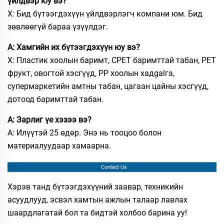
үйлдвэр юу вэ?
Х: Бид бүтээгдэхүүн үйлдвэрлэгч компани юм. Бид
зөвлөөгүй бараа үзүүлдэг.
А: Хамгийн их бүтээгдэхүүн юу вэ?
Х: Пластик хоолын баримт, CPET баримттай табан, PET
фрукт, овогтой хэсгүүд, PP хоолын хадgalга,
супермаркетийн амтны табан, цагаан цайны хэсгүүд,
дотоод баримттай табан.
А: Зарлиг үе хэзээ вэ?
А: Илүүтэй 25 өдөр. Энэ нь тооцоо болон
материалуудаар хамаарна.
Хэрэв танд бүтээгдэхүүний заавар, техникийн
асуудлууд, эсвэл хамтын ажлын талаар лавлах
шаардлагатай бол та бидтэй холбоо барина уу!