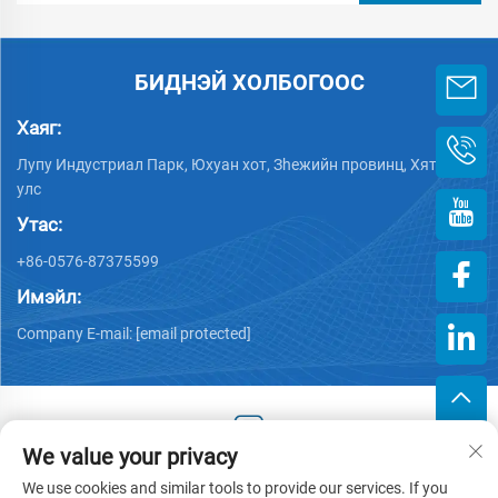
БИДНЭЙ ХОЛБОГООС
Хаяг:
Лупу Индустриал Парк, Юхуан хот, Зheжийн провинц, Хятад
улс
Утас:
+86-0576-87375599
Имэйл:
Company E-mail:
[email protected]
We value your privacy
Хууль тогтоогдсон эрх © 2025 Зэцзин Хэнгжийн Пластик
We use cookies and similar tools to provide our services. If you