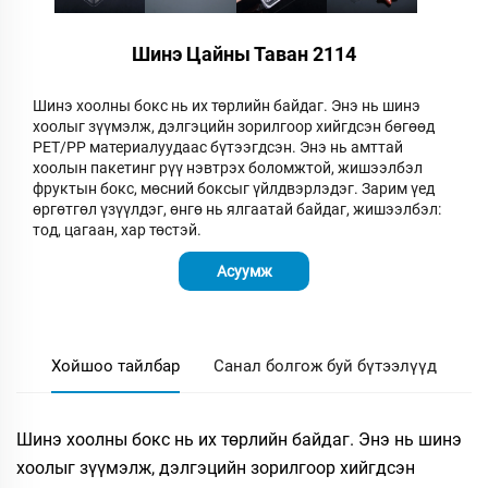
Шинэ Цайны Таван 2114
Шинэ хоолны бокс нь их төрлийн байдаг. Энэ нь шинэ
хоолыг зүүмэлж, дэлгэцийн зорилгоор хийгдсэн бөгөөд
PET/PP материалуудаас бүтээгдсэн. Энэ нь амттай
хоолын пакетинг рүү нэвтрэх боломжтой, жишээлбэл
фруктын бокс, мөсний боксыг үйлдвэрлэдэг. Зарим үед
өргөтгөл үзүүлдэг, өнгө нь ялгаатай байдаг, жишээлбэл:
тод, цагаан, хар төстэй.
Асуумж
Хойшоо тайлбар
Санал болгож буй бүтээлүүд
Шинэ хоолны бокс нь их төрлийн байдаг. Энэ нь шинэ
хоолыг зүүмэлж, дэлгэцийн зорилгоор хийгдсэн