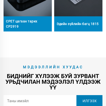
CPET цагаан тарих
Эдийн зүйлийн багц 1815
CP2919
МЭДЭЭЛЛИЙН ХУУДАС
БИДНИЙГ ХҮЛЭЭЖ БУЙ ЗУРВАНТ
УРЬДЧИЛАН МЭДЭЭЛЭЛ ҮЛДЭЭЖ
ҮҮ