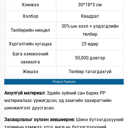
Хэмжээ
30*18*3 см
Хэлбэр
Квадрат
30%-ын зээл + үлдэгдлийн
Төлбөрийн нөхцөл
төлбөр
Хүргэлтийн хугацаа
25 өдөр
Бага хэмжээний
50,000 дэвтэр
захиалга
Жишээ
Төлбөр татагдахгүй
Аюулгүй материал:
Эдийн зүйний сан барих PP
материалаас үржигдсэн, эд хамгийн захирагчийн
шинжилгээг дуусгасан.
Засварлахыг хүлээн зөвшөөрнө:
Шинэ бүтээгдэхүүний
таримын хэмжээ, утга, өнгө нь бүтээгдэхүүний