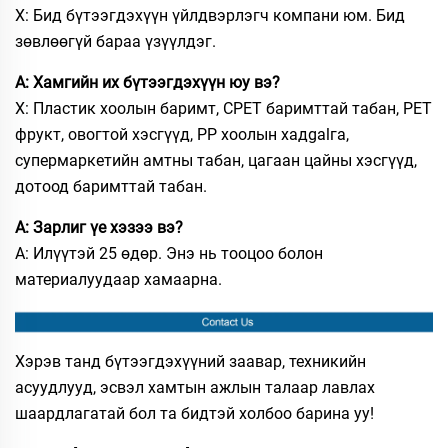
Х: Бид бүтээгдэхүүн үйлдвэрлэгч компани юм. Бид
зөвлөөгүй бараа үзүүлдэг.
А: Хамгийн их бүтээгдэхүүн юу вэ?
Х: Пластик хоолын баримт, CPET баримттай табан, PET
фрукт, овогтой хэсгүүд, PP хоолын хадgalга,
супермаркетийн амтны табан, цагаан цайны хэсгүүд,
дотоод баримттай табан.
А: Зарлиг үе хэзээ вэ?
А: Илүүтэй 25 өдөр. Энэ нь тооцоо болон
материалуудаар хамаарна.
Хэрэв танд бүтээгдэхүүний заавар, техникийн
асуудлууд, эсвэл хамтын ажлын талаар лавлах
шаардлагатай бол та бидтэй холбоо барина уу!