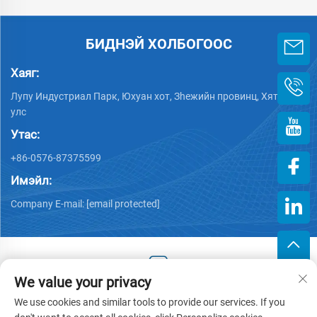
БИДНЭЙ ХОЛБОГООС
Хаяг:
Лупу Индустриал Парк, Юхуан хот, Зheжийн провинц, Хятад
улс
Утас:
+86-0576-87375599
Имэйл:
Company E-mail:
[email protected]
We value your privacy
Хууль тогтоогдсон эрх © 2025 Зэцзин Хэнгжийн Пластик
We use cookies and similar tools to provide our services. If you
Хөрөнгө оруулалттай компани -
Нууцлалын бодлого