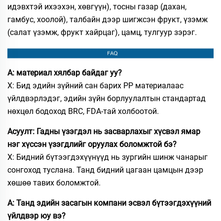
идэвхтэй ихээхэн, хөвгүүн), тосны газар (дахан,
гамбус, хоолой), талбайн дээр шигжсэн фрукт, үзэмж
(салат үзэмж, фрукт хайрцаг), цамц, тулгуур зэрэг.
А: материал хялбар байдаг уу?
Х: Бид эдийн зүйний сан барих PP материалаас
үйлдвэрлэдэг, эдийн зүйн борлуулалтын стандартад
нөхцөл бодоход BRC, FDA-тай холбоотой.
Асуулт: Гадны үзэгдэл нь засварлахыг хүсвэл ямар
нэг хүссэн үзэгдлийг оруулах боломжтой бэ?
Х: Бидний бүтээгдэхүүнүүд нь зургийн шинж чанарыг
сонгоход туслана. Танд бидний цагаан цамцын дээр
хөшөө тавих боломжтой.
А: Танд эдийн засагын компани эсвэл бүтээгдэхүүний
үйлдвэр юу вэ?