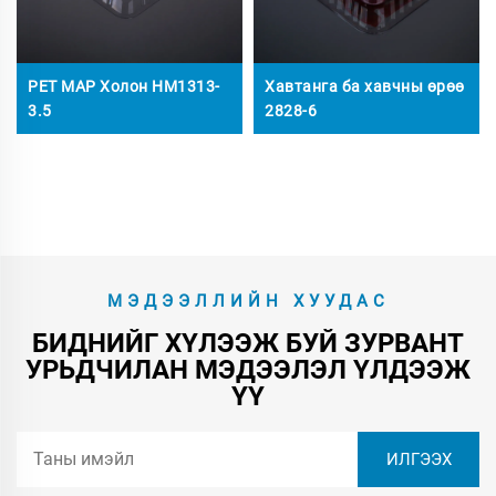
PET MAP Холон HM1313-
Хавтанга ба хавчны өрөө
3.5
2828-6
МЭДЭЭЛЛИЙН ХУУДАС
БИДНИЙГ ХҮЛЭЭЖ БУЙ ЗУРВАНТ
УРЬДЧИЛАН МЭДЭЭЛЭЛ ҮЛДЭЭЖ
ҮҮ