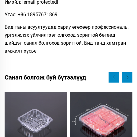
Имэйл:
[email protected]
Утас: +86-18957671869
Бид таны асуултуудад хариу өгөхөөр профессиональ,
үргэлжлэх үйлчилгээг олгоход зоригтой бөгөөд
шийдэл санал болгоход зоригтой. Бид танд хамтран
амжилт хүсье!
Санал болгож буй бүтээлүүд