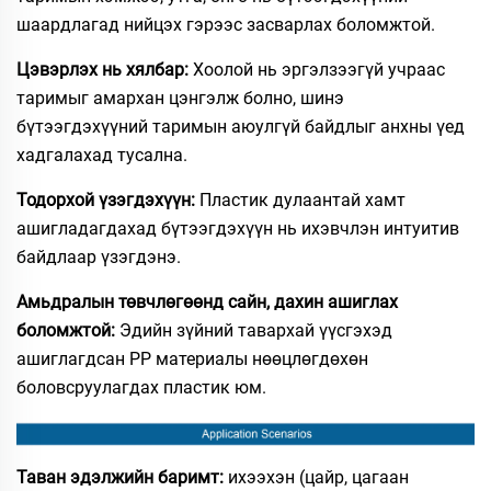
шаардлагад нийцэх гэрээс засварлах боломжтой.
Цэвэрлэх нь хялбар:
Хоолой нь эргэлзээгүй учраас
таримыг амархан цэнгэлж болно, шинэ
бүтээгдэхүүний таримын аюулгүй байдлыг анхны үед
хадгалахад тусална.
Тодорхой үзэгдэхүүн:
Пластик дулаантай хамт
ашигладагдахад бүтээгдэхүүн нь ихэвчлэн интуитив
байдлаар үзэгдэнэ.
Амьдралын төвчлөгөөнд сайн, дахин ашиглах
боломжтой:
Эдийн зүйний тавархай үүсгэхэд
ашиглагдсан PP материалы нөөцлөгдөхөн
боловсруулагдах пластик юм.
Таван эдэлжийн баримт:
ихээхэн (цайр, цагаан