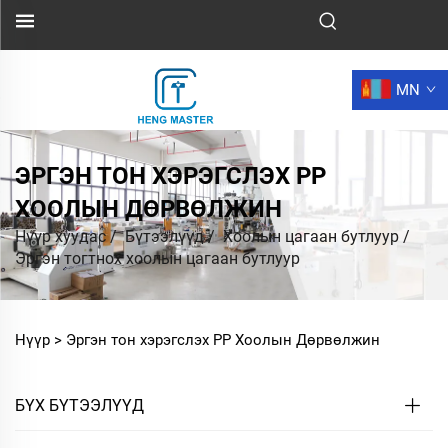
MN
ЭРГЭН ТОН ХЭРЭГСЛЭХ PP
ХООЛЫН ДӨРВӨЛЖИН
Нүүр хуудас
/
Бүтээлүүд
/
Хоолын цагаан бутлуур
/
Эргэн тогтнох хоолын цагаан бутлуур
Нүүр >
Эргэн тон хэрэгслэх PP Хоолын Дөрвөлжин
БҮХ БҮТЭЭЛҮҮД