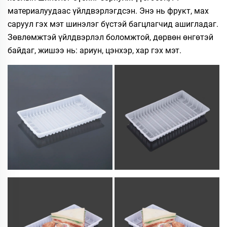
материалуудаас үйлдвэрлэгдсэн. Энэ нь фрукт, мах
саруул гэх мэт шинэлэг бүстэй багцлагчид ашигладаг.
Зөвлөмжтэй үйлдвэрлэл боломжтой, дөрвөн өнгөтэй
байдаг, жишээ нь: ариун, цэнхэр, хар гэх мэт.