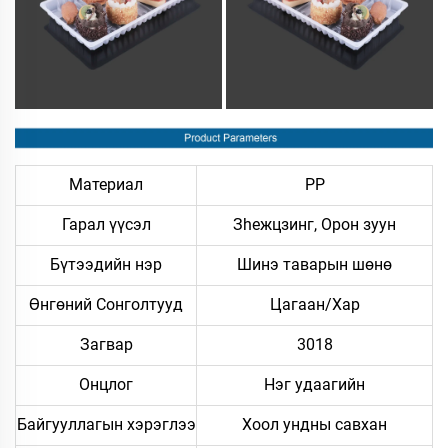
Материал
PP
Гарал үүсэл
Зheжцзинг, Орон зуун
Бүтээдийн нэр
Шинэ таварын шөнө
Өнгөний Сонголтууд
Цагаан/Хар
Загвар
3018
Онцлог
Нэг удаагийн
Байгууллагын хэрэглээ
Хоол ундны савхан