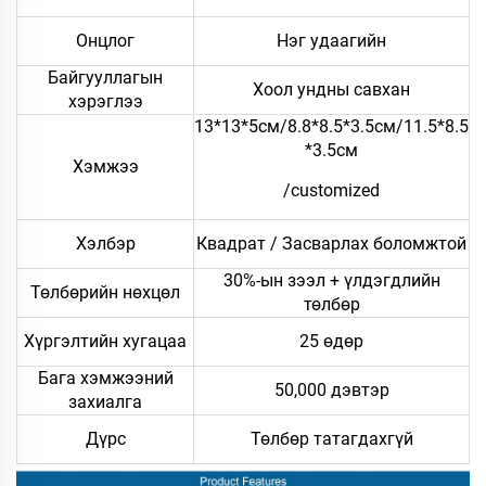
Онцлог
Нэг удаагийн
Байгууллагын
Хоол ундны савхан
хэрэглээ
13*13*5см/8.8*8.5*3.5см/11.5*8.5
*3.5см
Хэмжээ
/customized
Хэлбэр
Квадрат / Засварлах боломжтой
30%-ын зээл + үлдэгдлийн
Төлбөрийн нөхцөл
төлбөр
Хүргэлтийн хугацаа
25 өдөр
Бага хэмжээний
50,000 дэвтэр
захиалга
Дүрс
Төлбөр татагдахгүй