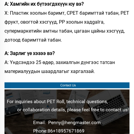
А: Хамгийн их бүтээгдэхүүн юу вэ?
Х: Пластик хоолын баримт, CPET баримттай табан, PET
фрукт, овогтой хэсгүүд, PP хоолын хадgalга,
супермаркетийн амтны табан, цагаан цайны хэсгүүд,
дотоод баримттай табан.
А: Зарлиг үе хэзээ вэ?
А: Үндсэндээ 25 өдөр, захиалгын дүнгээс татсан
материалуудын шаардлагыг харгалзай.