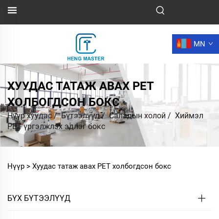
MN
ХУУДАС ТАТАЖ АВАХ PET
ХОЛБОГДСОН БОКС
Нүүр хуудас
/
Бүтээлүүд
/
Саладын холой
/
Хиймэл
PET үргэлжлэх эдлэг бокс
Нүүр >
Хуудас татаж авах PET холбогдсон бокс
БҮХ БҮТЭЭЛҮҮД