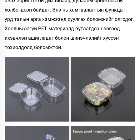
авах зорилготой дизайнаар, дулааны өрөөгөөс нь
холбогдсон байдаг. Энэ нь хамгаалалтын функцыг,
урд талын арга хэмжээнд суулгах боломжийг олгодог.
Хоолны эзгүй PET материалд бүтээгдсэн бөгөөд
ихэвчлэн ашигладаг болон шинэчлэлийг хүссэн
тохиолдолд боломжтой.