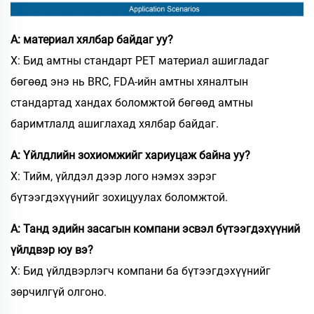
А: материал хялбар байдаг уу?
Х: Бид амтны стандарт PET материал ашигладаг
бөгөөд энэ нь BRC, FDA-ийн амтны хяналтын
стандартад хандах боломжтой бөгөөд амтны
баримтлалд ашиглахад хялбар байдаг.
А: Үйлдлийн зохиомжийг хариуцаж байна уу?
Х: Тийм, үйлдэл дээр лого нэмэх зэрэг
бүтээгдэхүүнийг зохицуулах боломжтой.
А: Танд эдийн засагын компани эсвэл бүтээгдэхүүний
үйлдвэр юу вэ?
Х: Бид үйлдвэрлэгч компани ба бүтээгдэхүүнийг
зөрчилгүй олгоно.