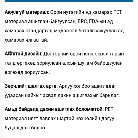
Аюулгүй материал:
Орон нутагийн эд хамарах PET
материал ашиглан байгуулсан, BRC, FDA-ын эд
хамарах стандартад мэдээлэл баталгаажуулан эд
хамарах ялгаатай.
А璋хтай дизайн:
Дэлгэцний орой нэгж эсвэл гарын
талд өргөхөд зориулсан алсын шугам байршуулан
өргөхөд зориулсан.
Зөрчлийг шалгах арга:
Арлуу холбоо ашигладаг
удаасан байхыг эсвэл дахин ашиглахыг барьдаг.
Амьд байдалд дахин ашиглах боломжтой:
PET
материал нягт лавлах шартай нөхцөлийн дагуу
буцаагдаж болно.