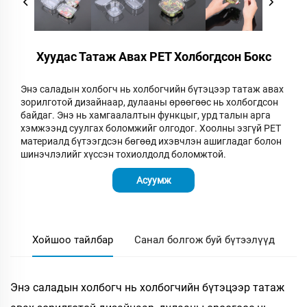
Хуудас Татаж Авах PET Холбогдсон Бокс
Энэ саладын холбогч нь холбогчийн бүтэцээр татаж авах
зорилготой дизайнаар, дулааны өрөөгөөс нь холбогдсон
байдаг. Энэ нь хамгаалалтын функцыг, урд талын арга
хэмжээнд суулгах боломжийг олгодог. Хоолны эзгүй PET
материалд бүтээгдсэн бөгөөд ихэвчлэн ашигладаг болон
шинэчлэлийг хүссэн тохиолдолд боломжтой.
Асуумж
Хойшоо тайлбар
Санал болгож буй бүтээлүүд
Энэ саладын холбогч нь холбогчийн бүтэцээр татаж