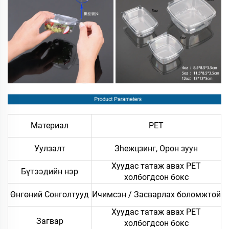
Материал
PET
Уулзалт
Зheжцзинг, Орон зуун
Хуудас татаж авах PET
Бүтээдийн нэр
холбогдсон бокс
Өнгөний Сонголтууд
Ичимсэн / Засварлах боломжтой
Хуудас татаж авах PET
Загвар
холбогдсон бокс