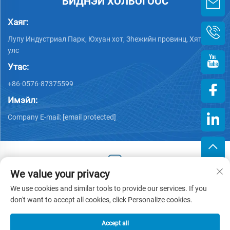
БИДНЭЙ ХОЛБОГООС
Хаяг:
Лупу Индустриал Парк, Юхуан хот, Зheжийн провинц, Хятад
улс
Утас:
+86-0576-87375599
Имэйл:
Company E-mail:
[email protected]
We value your privacy
Хууль тогтоогдсон эрх © 2025 Зэцзин Хэнгжийн Пластик
We use cookies and similar tools to provide our services. If you
Хөрөнгө оруулалттай компани -
Нууцлалын бодлого
don't want to accept all cookies, click Personalize cookies.
Accept all