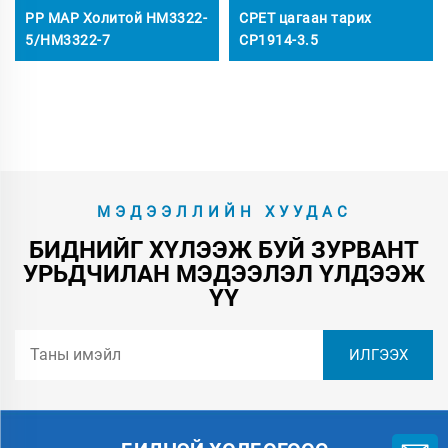
PP MAP Холитой HM3322-
CPET цагаан тарих
5/HM3322-7
CP1914-3.5
МЭДЭЭЛЛИЙН ХУУДАС
БИДНИЙГ ХҮЛЭЭЖ БУЙ ЗУРВАНТ
УРЬДЧИЛАН МЭДЭЭЛЭЛ ҮЛДЭЭЖ
ҮҮ