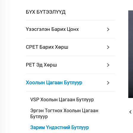
БҮХ БҮТЭЭЛҮҮД
Үзэсгэлэн Барих Цонх
CPET Барих Хөрш
PET Эд Хөрш
Хоолын Цагаан Бутлуур
VSP Хоолын Цагаан Бутлуур
Эргэн Тогтнох Хоолын Цагаан
Бутлуур
Зарим Үндэстний Бутлуур