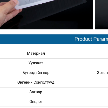
Материал
Уулзалт
Бүтээдийн нэр
Эргэн
Өнгөний Сонголтууд
Загвар
Онцлог