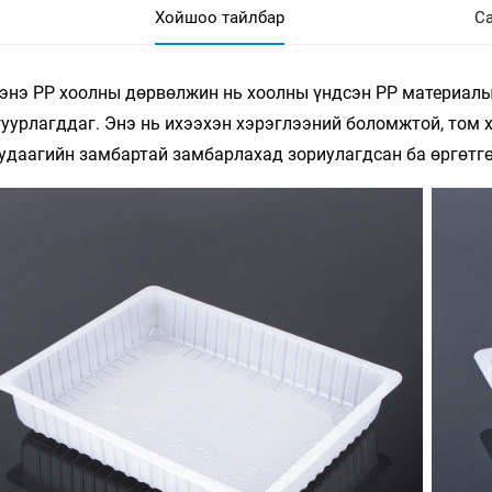
Хойшоо тайлбар
Са
энэ PP хоолны дөрвөлжин нь хоолны үндсэн PP материалыг
гуурлагддаг. Энэ нь ихээхэн хэрэглээний боломжтой, том
 удаагийн замбартай замбарлахад зориулагдсан ба өргөтг