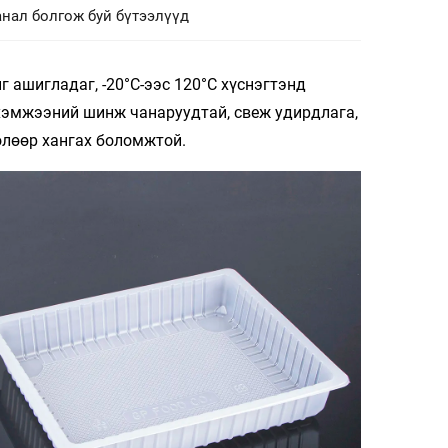
нал болгож буй бүтээлүүд
 ашигладаг, -20°C-ээс 120°C хүснэгтэнд
 хэмжээний шинж чанаруудтай, свеж удирдлага,
өлөөр хангах боломжтой.