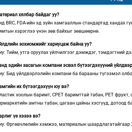
материал хялбар байдаг уу?
Бид BRC, FDA-ийн эд зүйн хамгааллын стандартад хандах г
имтын хэрэглээ үнэн зөв байхыг зөвшөөрнө.
Үйлдлийн зохиомжийг хариуцаж байна уу?
иу: Тийм, утга оруулах үйлчилгээг дэмждэг, тэмдэгтний дэ
Танд эдийн засагын компани эсвэл бүтээгдэхүүний үйлдвэр
иу: Бид үйлдвэрлэлийн компани ба барааны түгээмэл олб
Хамгийн их бүтээгдэхүүн юу вэ?
Пластик хоолын баримт, CPET баримттай табан, PET фрукт, о
ермаркетийн амтны табан, цагаан цайны хэсгүүд, дотоод б
арлиг үе хэзээ вэ?
иу: Өргөвчлөлийн хэмжээ, материалын шаардлагатайгаар 