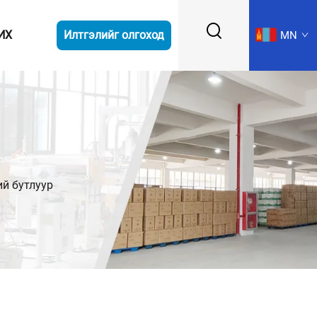
ИХ
Илтгэлийг олгоход
MN
й бутлуур