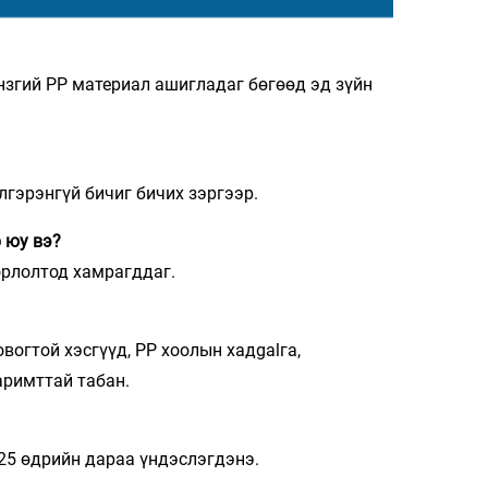
үнзгий PP материал ашигладаг бөгөөд эд зүйн
лгэрэнгүй бичиг бичих зэргээр.
 юу вэ?
орлолтод хамрагддаг.
вогтой хэсгүүд, PP хоолын хадgalга,
аримттай табан.
25 өдрийн дараа үндэслэгдэнэ.