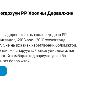
ээгдэхүүн PP Хоолны Дөрвөлжин
лны дөрвөлжин нь хоолны үндсэн PP
гладаг, -20°C-ээс 120°C хүснэгтэнд
г. Энэ нь ихээхэн хэрэглээний боломжтой,
 шинж чанаруудтай, свеж удирдлага, нэг
артай замбарлахад зориулагдсан ба
ангах боломжтой.