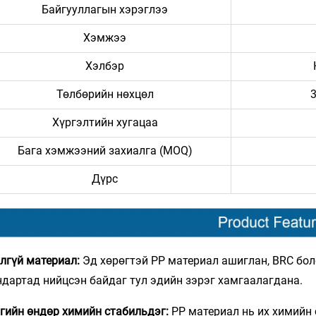
Байгууллагын хэрэглээ
Хэмжээ
Хэлбэр
Төлбөрийн нөхцөл
Хүргэлтийн хугацаа
Бага хэмжээний захиалга (MOQ)
Дүрс
лгүй материал:
Эд хөрөгтэй PP материал ашиглан, BRC бо
ндартад нийцсэн байдаг тул эдийн зэрэг хамгаалагдана.
гийн өндөр химийн стабильдэг:
PP материал нь их химийн