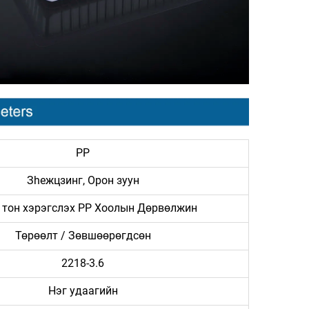
PP
Зheжцзинг, Орон зуун
 тон хэрэгслэх PP Хоолын Дөрвөлжин
Төрөөлт / Зөвшөөрөгдсөн
2218-3.6
Нэг удаагийн