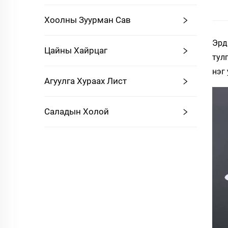
Хоолны Зуурман Сав
Эрд
Цайны Хайрцаг
тул
нэг
Агуулга Хураах Лист
Саладын Холой