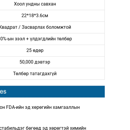
Хоол ундны савхан
22*18*3.6см
Квадрат / Засварлах боломжтой
30%-ын зээл + үлдэгдлийн төлбөр
25 өдөр
50,000 дэвтэр
Төлбөр татагдахгүй
лон FDA-ийн эд хөрөгийн хамгааллын
 стабильдэг бөгөөд эд хөрөгтэй химийн