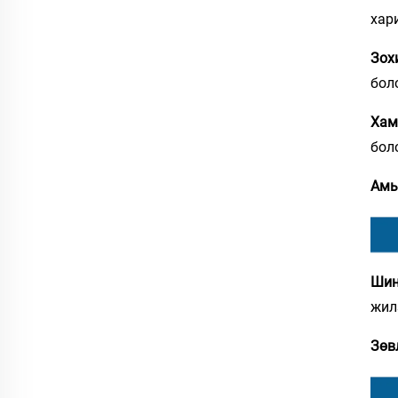
хар
Зох
бол
Хам
бол
Амь
Шин
жил
Зөв