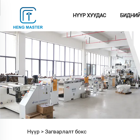
НҮҮР ХУУДАС
БИДНИЙ
Нүүр хууд
Нүүр >
Загварлалт бокс