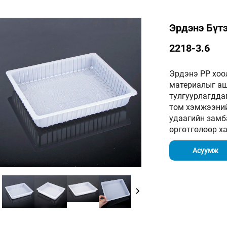
Эрдэнэ Бүт
2218-3.6
Эрдэнэ PP хоо
материалыг аши
тулгуурлагдда
том хэмжээний
удаагийн замб
өргөтгөлөөр х
Асуумж