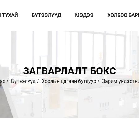
 ТУХАЙ
БҮТЭЭЛҮҮД
МЭДЭЭ
ХОЛБОО БАР
ЗАГВАРЛАЛТ БОКС
ас
/
Бүтээлүүд
/
Хоолын цагаан бутлуур
/
Зарим үндэстни