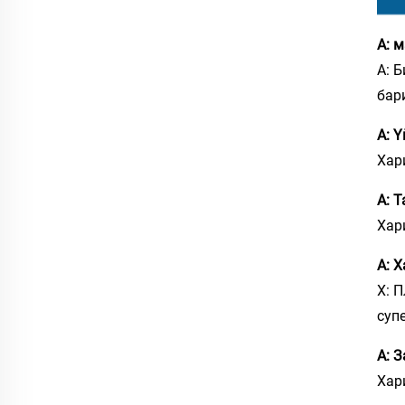
А: 
А: 
бар
А: 
Хар
А: 
Хар
А: 
Х: 
суп
А: З
Хар