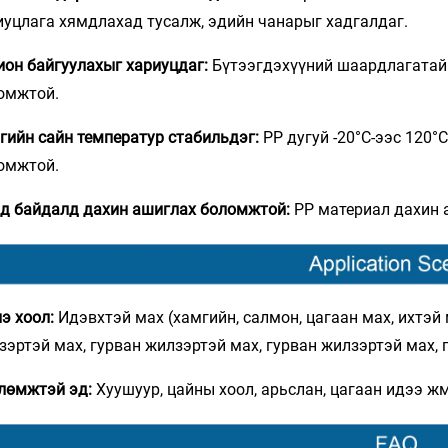
иуцлага хямдлахад тусалж, эдийн чанарыг хадгалдаг.
ион байгуулахыг хариуцдаг:
Бүтээгдэхүүний шаардлагатайг
омжтой.
гийн сайн температур стабильдэг:
PP дугуй -20°C-ээс 120°
омжтой.
д байдалд дахин ашиглах боломжтой:
PP материал дахин 
э хоол:
Идэвхтэй мах (хамгийн, салмон, цагаан мах, ихтэй 
зэртэй мах, гурван жилзэртэй мах, гурван жилзэртэй мах, г
лөмжтэй эд:
Хуушуур, цайны хоол, арьслан, цагаан идээ жм