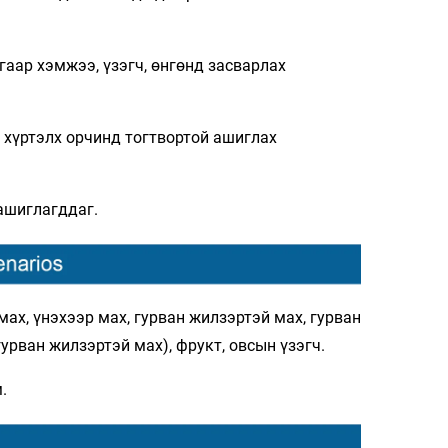
аар хэмжээ, үзэгч, өнгөнд засварлах
C хүртэлх орчинд тогтвортой ашиглах
ашиглагддаг.
мах, үнэхээр мах, гурван жилзэртэй мах, гурван
урван жилзэртэй мах), фрукт, овсын үзэгч.
.