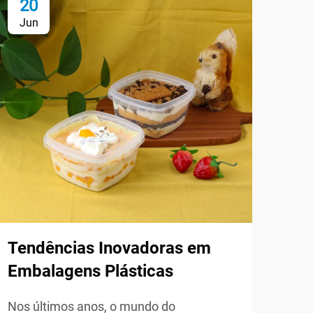
20
2
Jun
Ju
Com
Emb
VER 
Tendências Inovadoras em
Embalagens Plásticas
Nos últimos anos, o mundo do