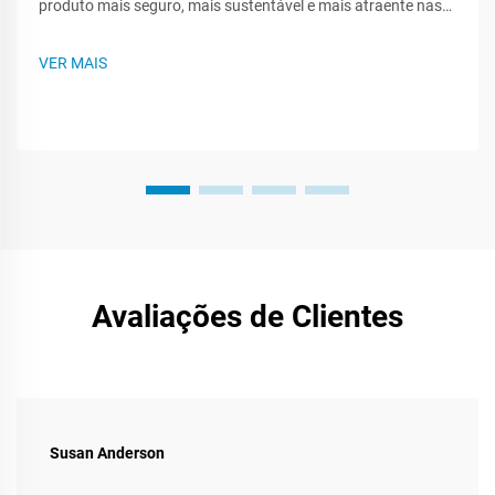
produto mais seguro, mais sustentável e mais atraente nas
prateleiras das lojas. Como existem muitos tipos de plástico,
saber o que cada um pode fazer - ou não pode fazer - ajuda
VER MAIS
você a criar um plano de embalagem mais inteligente. Este
post te guiará...
Avaliações de Clientes
Susan Anderson