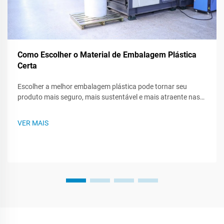
Como Escolher o Material de Embalagem Plástica
Certa
Escolher a melhor embalagem plástica pode tornar seu
produto mais seguro, mais sustentável e mais atraente nas
prateleiras das lojas. Como existem muitos tipos de plástico,
saber o que cada um pode fazer - ou não pode fazer - ajuda
VER MAIS
você a criar um plano de embalagem mais inteligente. Este
post te guiará...