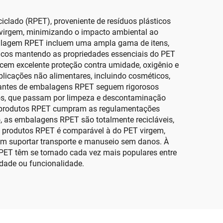
iclado (RPET), proveniente de resíduos plásticos
 virgem, minimizando o impacto ambiental ao
mbalagem RPET incluem uma ampla gama de itens,
íficos mantendo as propriedades essenciais do PET
ecem excelente proteção contra umidade, oxigênio e
licações não alimentares, incluindo cosméticos,
ricantes de embalagens RPET seguem rigorosos
tos, que passam por limpeza e descontaminação
os produtos RPET cumpram as regulamentações
, as embalagens RPET são totalmente recicláveis,
os produtos RPET é comparável à do PET virgem,
sam suportar transporte e manuseio sem danos. À
ET têm se tornado cada vez mais populares entre
dade ou funcionalidade.