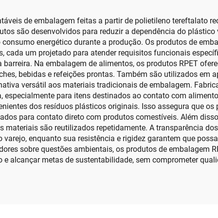
is de embalagem feitas a partir de polietileno tereftalato rec
utos são desenvolvidos para reduzir a dependência do plástico
do o consumo energético durante a produção. Os produtos de e
es, cada um projetado para atender requisitos funcionais espec
a à barreira. Na embalagem de alimentos, os produtos RPET ofer
ches, bebidas e refeições prontas. Também são utilizados em ap
rnativa versátil aos materiais tradicionais de embalagem. Fab
, especialmente para itens destinados ao contato com alimen
nientes dos resíduos plásticos originais. Isso assegura que 
ados para contato direto com produtos comestíveis. Além disso
s materiais são reutilizados repetidamente. A transparência d
o varejo, enquanto sua resistência e rigidez garantem que pos
dores sobre questões ambientais, os produtos de embalagem RP
 e alcançar metas de sustentabilidade, sem comprometer quali