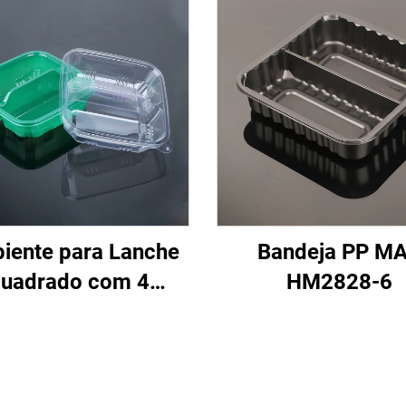
piente para Lanche
Bandeja PP M
uadrado com 4
HM2828-6
mpartimentos de
700ml