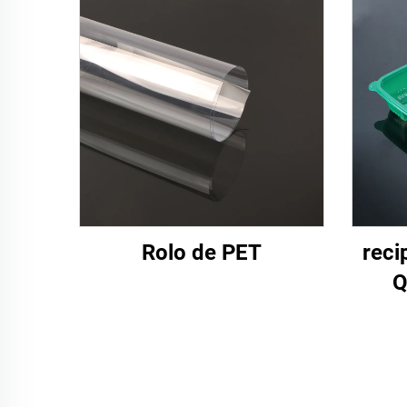
Rolo de PET
reci
Q
Co