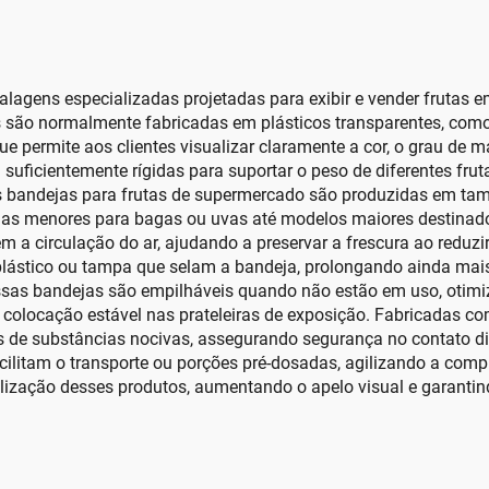
gens especializadas projetadas para exibir e vender frutas em 
s são normalmente fabricadas em plásticos transparentes, como 
que permite aos clientes visualizar claramente a cor, o grau de 
 suficientemente rígidas para suportar o peso de diferentes fr
As bandejas para frutas de supermercado são produzidas em ta
jas menores para bagas ou uvas até modelos maiores destinados
m a circulação do ar, ajudando a preservar a frescura ao reduz
stico ou tampa que selam a bandeja, prolongando ainda mais a 
ssas bandejas são empilháveis quando não estão em uso, oti
colocação estável nas prateleiras de exposição. Fabricadas co
es de substâncias nocivas, assegurando segurança no contato d
ilitam o transporte ou porções pré-dosadas, agilizando a compr
ação desses produtos, aumentando o apelo visual e garantind