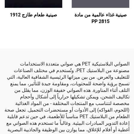
 عالمية من مادة
صينية طعام طازج 1912
PP 281
الصواني البلاستيكية PET هي صواني متعددة الاستخدامات
مصنوعة من البلاستيك PET، وتُستخدم في مختلف الصناعات
رض. من بين ميزاتها الرئيسية الشفافية العالية، التي
واضحة للمحتويات، ومقاومة جيدة للتأثير، مما يمنع
 المناورة. هذه الصواني خفيفة الوزن، مما يقلل من
ن، ويمكن تشكيلها حرارياً إلى أشكال وأحجام
سب مع المنتجات المختلفة - من المواد الغذائية
فواكه) إلى الأدوات أو مستحضرات التجميل. تجعل صحة
الطعام من البلاستيك PET مناسباً للأطعمة، في حين تدعم قابلية
ر المبادرات البيئية. وغالباً ما تستخدم هذه الصواني مع
ام للإغلاق، مما يوازن بين الوظيفة والجاذبية البصرية