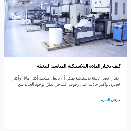
التغليف 
تسارع الح
للعملاء و
وطعمها. تس
 المادة البلاستيكية المناسبة للتعبئة
إبقاء الجو
عرض المز
الأطعمة مخ
ل تعبئة بلاستيكية يمكن أن يجعل منتجك أكثر أمانًا، وأكثر
ثر جاذبية على رفوف المتاجر. نظرًا لوجود العديد من
استيك، فإن معرفة ما يمكن لكل نوع القيام به - أو عدم
ساعدك في وضع خطة تعبئة أذكى. سيدلك هذا المنشور عبر
يد