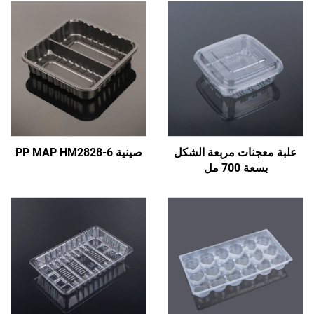
ات مربعة الشكل
صينية PP MAP HM2828-6
7 مل