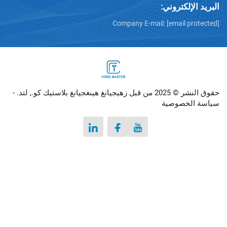
تروني:
Company E-mail:
[emai
تيك كو., لتد. -
صوصية