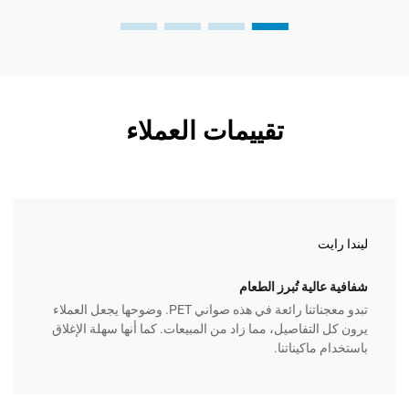
تقييمات العملاء
يت
جوشوا 
الية تُبرز الطعام
الأشكال
تبدو معجناتنا رائعة في هذه صواني PET. وضوحها يجعل العملاء
لقد احتج
التفاصيل، مما زاد من المبيعات. كما أنها سهلة الإغلاق
 ماكيناتنا.
مميزًا.