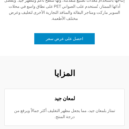
خدام معدات تصنيع متقدمة، ولها سطح ناعم ومظهر جيد. وبفضل
أدائها الممتاز، تُستخدم علب الصواني PET على نطاق واسع في محلات
كت ومتاجر البقالة والمنافذ التجارية الأخرى لتغليف وعرض
مختلف الأطعمة.
احصل على عرض سعر
المزايا
لمعان جيد
لمعان جيد، مما يجعل مظهر التغليف أكثر جمالاً ويرفع من
درجة المنتج.