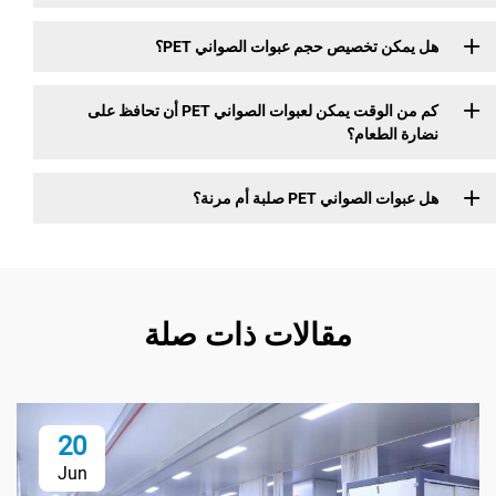
ن تخصيص حجم عبوات الصواني PET؟
كم من الوقت يمكن لعبوات الصواني PET أن تحافظ على
الطعام؟
واني PET صلبة أم مرنة؟
مقالات ذات صلة
20
Jun