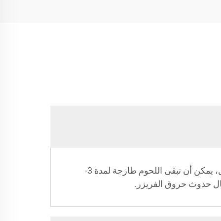
تختلف فترة النضارة حسب نوع الطعام، لكن هذه الصواني تساعد على تمديدها بشكل كبير. على سبيل المثال، يمكن أن تبقى اللحوم طازجة لمدة 3-