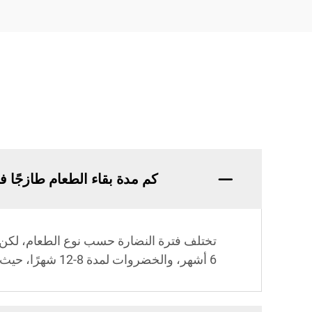
كم مدة بقاء الطعام طازجًا ف
6 أشهر، والخضروات لمدة 8-12 شهرًا، حيث إن الإغلاق الجيد يمنع دخول الهواء والرطوبة، مما يقلل من احتمال حدوث حروق الفريزر.