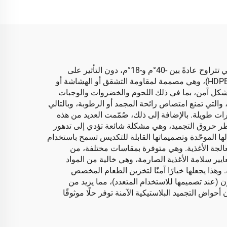
تُعدّ أحواض التجميد البلاستيكية آمنة الحلول تعبئة متخصصة صُمّمت لتتحمل درجات الحرارة المنخفضة للغاية في المجمدات، والتي تتراوح عادةً بين -40°م و-18°م، دون التأثير على
سلامتها الهيكلية. وتُصنع هذه الأحواض من مواد بلاستيكية عالية الجودة مثل البولي بروبيلين (PP) أو البولي إيثيلين عالي الكثافة (HDPE)، وهي مصممة لمقاومة التشقق أو الهشاشة أو
بشكل آمن، بما في ذلك اللحوم والخضروات والوجبات
والتي تمنع امتصاص رائحة المجمد أو الرطوبة، وبالتالي
ت طويلة. بالإضافة إلى ذلك، صُمّمت العديد من هذه
 خطر حروق التجميد، وهي مشكلة شائعة تؤدي إلى تدهور
ا الموحّدة وتصميماتها القابلة للتكديس تسمح باستخدام
الجة الأغذية. وهي متوفرة بمقاسات مختلفة، من
ايير سلامة الأغذية الصارمة، وهي خالية من المواد
لفترات طويلة. وهذا يجعلها خيارًا آمنًا لتخزين الطعام المخصص
ن (عند تصميمها للاستخدام المتعدد)، مما يزيد من
أحواض التجميد البلاستيكية الآمنة توفر حلًا موثوقًا