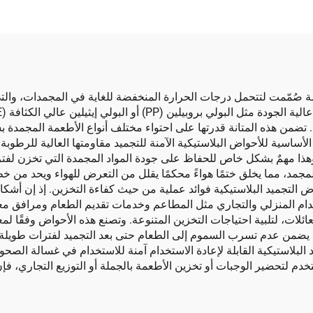
تضمن هذه المتانة قدرتها على احتواء مختلف أنواع الأطعمة المجمدة 
اسية للأحواض البلاستيكية الآمنة للتجميد مقاومتها العالية للرطوبة، 
ذا مهمٌ بشكل خاص للحفاظ على جودة المواد المجمدة التي تخزن لفترا
للمجمد، مما يخلق ختمًا هواءً محكمًا يقلل من التعرض للهواء ويحد من
لتجميد البلاستيكية فوائد عملية من حيث كفاءة التخزين. إذ إن أشكاله
تخدام المنزلي والتجاري مثل المطاعم وخدمات تقديم الطعام ومرافق مع
ئلات، لتلبية احتياجات التخزين المتنوعة. وتصنع هذه الأحواض وفقًا لمع
ثل ثنائي فينول أ (BPA) والفثالات، مما يضمن عدم تسرب السموم إلى الطعام حتى بعد التجميد 
 البلاستيكية القابلة لإعادة الاستخدام آمنة للاستخدام في غسالة الصحو
تخدم لتحضير الوجبات أو تخزين الأطعمة بالجملة أو التوزيع التجاري، فإن 