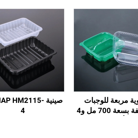
ية مربعة للوجبات
صينية AP HM2115
الخفيفة بسعة 700 مل و4
4
أقسام