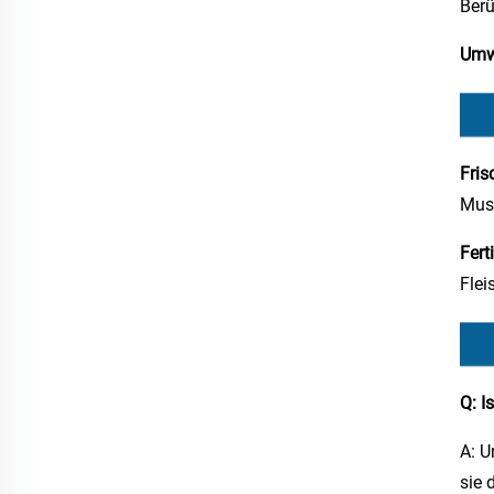
Berü
Umwe
Fris
Musc
Fert
Flei
Q: I
A: U
sie 