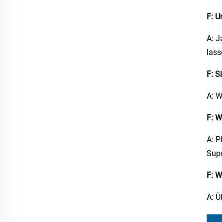
F: U
A: J
lass
F: S
A: W
F: W
A: P
Supe
F: W
A: Ü