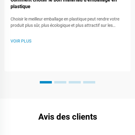
plastique
Choisir le meilleur emballage en plastique peut rendre votre
produit plus sûr, plus écologique et plus attractif sur les
étagères des magasins. Comme de nombreux types de
plastique existent, savoir ce que chacun peut faire - ou ne pas
VOIR PLUS
faire - vous aide à élaborer un plan d'emballage plus
intelligent. Ce billet vous guide...
Avis des clients