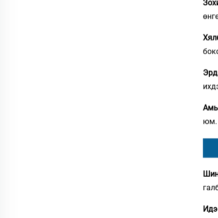
Зох
өнг
Хял
бок
Эрд
ихд
Амь
юм.
Шин
гал
Идэ