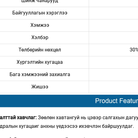
Шинж чанарууд
Байгууллагын хэрэглээ
Хэмжээ
Хэлбэр
Төлбөрийн нөхцөл
30%
Хүргэлтийн хугацаа
Бага хэмжээний захиалга
Жишээ
алттай хавчлаг:
Зөөлөн хавтангуй нь цэвэр салгахын дагуу
дралын хугацаиг анхны үедээсээ ихэвчлэн байршуулдаг.​