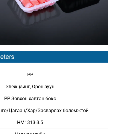
PP
Зheжцзинг, Орон зуун
PP Зөвхөн хавтан бокс
өнгө/Цагаан/Хар/Засварлах боломжтой
HM1313-3.5