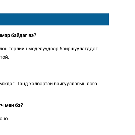
ямар байдаг вэ?
 олон төрлийн моделүүдээр байршуулагддаг
той.
мждэг. Танд хэлбэртэй байгууллагын лого
гч мөн бэ?
оно.