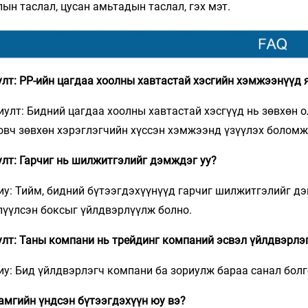
лын таслал, цусан амьтадын таслал, гэх мэт.
улт: PP-ийн цагдаа хоолны хавтастай хэсгийн хэмжээнүүд 
иулт: Бидний цагдаа хоолны хавтастай хэсгүүд нь зөвхөн
овч зөвхөн хэрэглэгчийн хүссэн хэмжээнд үзүүлэх боломж
улт: Гарчиг нь шилжитгэлийг дэмждэг уу?
иу: Тийм, бидний бүтээгдэхүүнүүд гарчиг шилжитгэлийг дэ
лүүлсэн боксыг үйлдвэрлүүлж болно.
улт: Таны компани нь трейдинг компаний эсвэл үйлдвэрлэ
иу: Бид үйлдвэрлэгч компани ба зориулж бараа санал болг
Хамгийн үндсэн бүтээгдэхүүн юу вэ?​