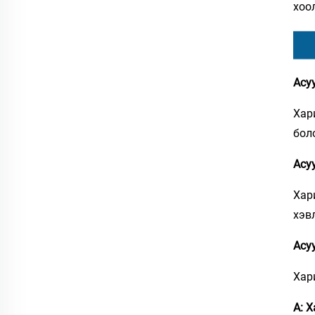
хоо
Асу
Хар
бол
Асу
Хар
хэв
Асу
Хар
А: 