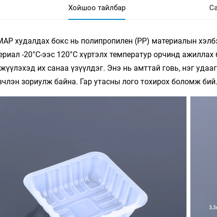
Хойшоо тайлбар
Са
MAP худалдах бокс нь полипропилен (PP) материалын хэлб
ериал -20°C-ээс 120°C хүртэлх температур орчинд ажиллах 
жүүлэхэд их санаа үзүүлдэг. Энэ нь амттай говь, нэг уда
вчлэн зориулж байна. Гар утасны лого тохирох боломж бий.