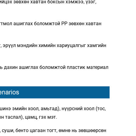
йцэх зөвхөн хавтан боксын хэмжээ, үзэг,
огтмол ашиглах боломжтой PP зөвхөн хавтан
г, эрүүл мэндийн химийн хариуцалгыг хамгийн
нь дахин ашиглах боломжтой пластик материал
инэ эмийн хоол, амьтад), нүүрсний хоол (тос,
н таслал), цамц, гэх мэт.
 суши, бенто цагаан тогт, өмнө нь зөвшөөрсөн