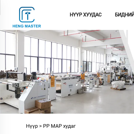
НҮҮР ХУУДАС
БИДНИЙ
Нү
Нүүр >
PP MAP худаг