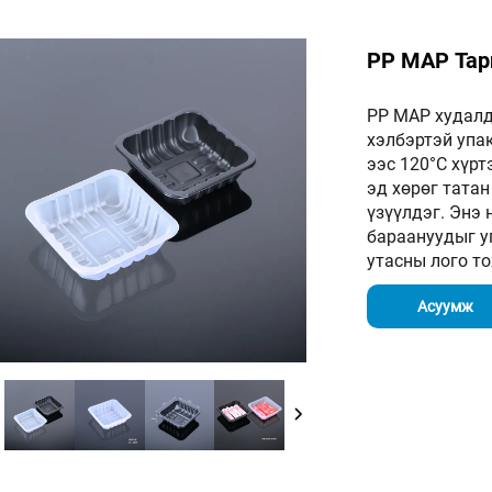
PP MAP Тар
PP MAP худалд
хэлбэртэй упа
ээс 120°C хүр
эд хөрөг татан
үзүүлдэг. Энэ 
бараануудыг у
утасны лого т
Асуумж