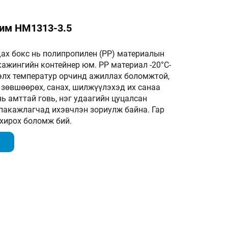
им HM1313-3.5​
ах бокс нь полипропилен (PP) материалын
кажингийн контейнер юм. PP материал -20°C-
тэлх температур орчинд ажиллах боломжтой,
 зөвшөөрөх, санах, шилжүүлэхэд их санаа
нь амттай говь, нэг удаагийн цуцалсан
пакажлагчад ихэвчлэн зориулж байна. Гар
охирох боломж бий.