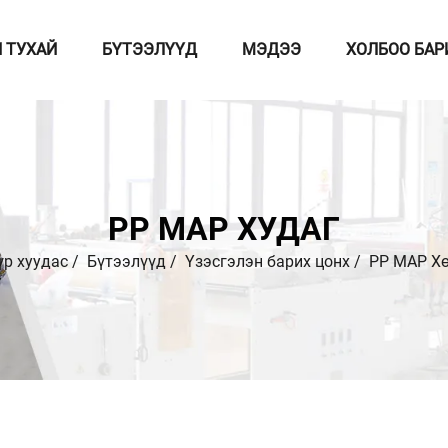
 ТУХАЙ
БҮТЭЭЛҮҮД
МЭДЭЭ
ХОЛБОО БАР
PP MAP ХУДАГ
үр хуудас
/
Бүтээлүүд
/
Үзэсгэлэн барих цонх
/
PP MAP Х