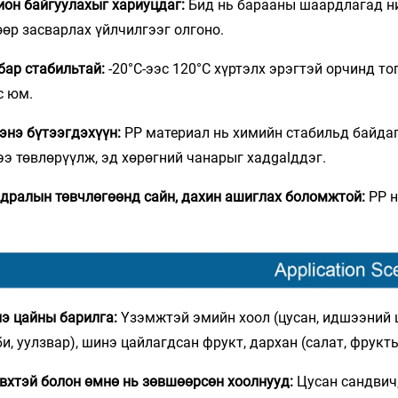
ион байгуулахыг хариуцдаг:
Бид нь барааны шаардлагад ни
өөр засварлах үйлчилгээг олгоно.
бар стабильтай:
-20°C-ээс 120°C хүртэлх эрэгтэй орчинд т
с юм.
энэ бүтээгдэхүүн:
PP материал нь химийн стабильд байда
ээ төвлөрүүлж, эд хөрөгний чанарыг хадgalддэг.
дралын төвчлөгөөнд сайн, дахин ашиглах боломжтой:
PP 
э цайны барилга:
Үзэмжтэй эмийн хоол (цусан, идшээний ш
би, уулзвар), шинэ цайлагдсан фрукт, дархан (салат, фрукты
вхтэй болон өмнө нь зөвшөөрсөн хоолнууд:
Цусан сандвич,