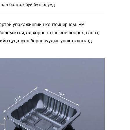
нал болгож буй бүтээлүүд
эртэй упакажингийн контейнер юм. PP
боломжтой, эд хөрөг татан зөвшөөрөх, санах,
агийн цуцалсан бараануудыг упакажлагчад
​