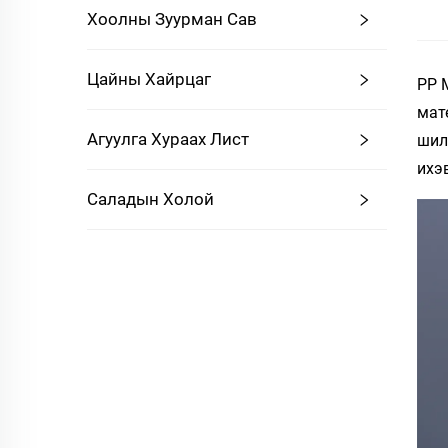
Хоолны Зуурман Сав
Цайны Хайрцаг
PP 
мат
Агуулга Хураах Лист
шил
ихэ
Саладын Холой