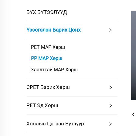
БҮХ БҮТЭЭЛҮҮД
Үзэсгэлэн Барих Цонх
PET MAP Хөрш
PP MAP Хөрш
Хаалттай MAP Хөрш
CPET Барих Хөрш
PET Эд Хөрш
Хоолын Цагаан Бутлуур