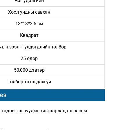
Нэг удаагийн
Хоол ундны савхан
13*13*3.5 см
Квадрат
-ын зээл + үлдэгдлийн төлбөр
25 өдөр
50,000 дэвтэр
Төлбөр татагдахгүй
 гадны газруудыг хязгаарлах, эд засны