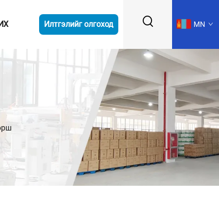
ИХ
Илтгэлийг олгоход
MN
өрш