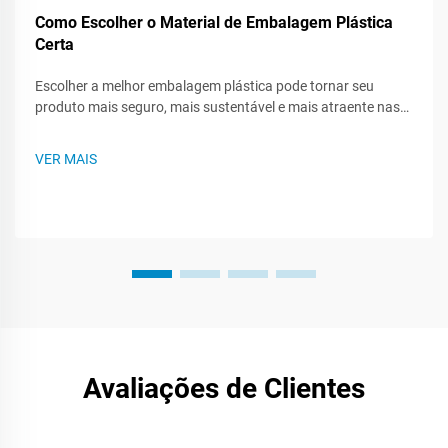
Como Escolher o Material de Embalagem Plástica
Certa
Escolher a melhor embalagem plástica pode tornar seu
produto mais seguro, mais sustentável e mais atraente nas
prateleiras das lojas. Como existem muitos tipos de plástico,
saber o que cada um pode fazer - ou não pode fazer - ajuda
VER MAIS
você a criar um plano de embalagem mais inteligente. Este
post te guiará...
Avaliações de Clientes