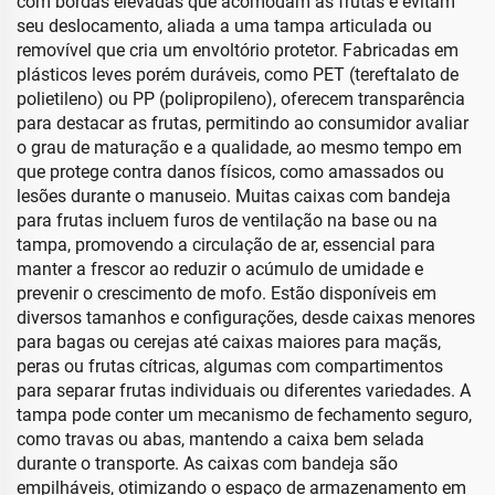
com bordas elevadas que acomodam as frutas e evitam
seu deslocamento, aliada a uma tampa articulada ou
removível que cria um envoltório protetor. Fabricadas em
plásticos leves porém duráveis, como PET (tereftalato de
polietileno) ou PP (polipropileno), oferecem transparência
para destacar as frutas, permitindo ao consumidor avaliar
o grau de maturação e a qualidade, ao mesmo tempo em
que protege contra danos físicos, como amassados ou
lesões durante o manuseio. Muitas caixas com bandeja
para frutas incluem furos de ventilação na base ou na
tampa, promovendo a circulação de ar, essencial para
manter a frescor ao reduzir o acúmulo de umidade e
prevenir o crescimento de mofo. Estão disponíveis em
diversos tamanhos e configurações, desde caixas menores
para bagas ou cerejas até caixas maiores para maçãs,
peras ou frutas cítricas, algumas com compartimentos
para separar frutas individuais ou diferentes variedades. A
tampa pode conter um mecanismo de fechamento seguro,
como travas ou abas, mantendo a caixa bem selada
durante o transporte. As caixas com bandeja são
empilháveis, otimizando o espaço de armazenamento em