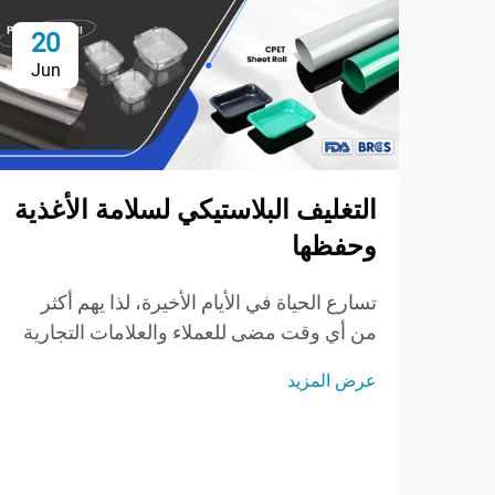
20
Jun
التغليف البلاستيكي لسلامة الأغذية
وحفظها
تسارع الحياة في الأيام الأخيرة، لذا يهم أكثر
من أي وقت مضى للعملاء والعلامات التجارية
الحفاظ على سلامة الأطعمة وطراوتها
عرض المزيد
وطعمها. تساعد الأغلفة البلاستيكية، والأكياس،
والحاويات القوية على إبقاء الجودة محفوظة،
ومنع التلف، ودرء الجراثيم بينما تكون الأطعمة
مخزنة في الثلاجة أو أثناء النقل...