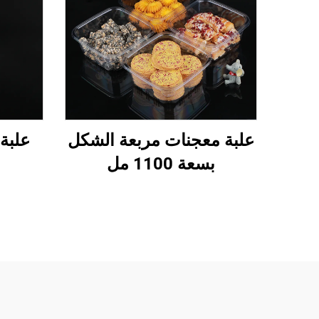
علبة معجنات مربعة الشكل
علبة آ
بسعة 1100 مل