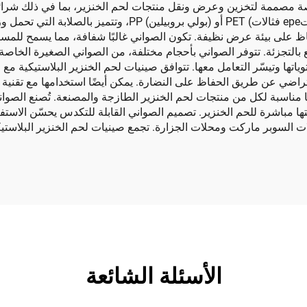
ة مصممة لتخزين وعرض ونقل منتجات لحم الخنزير، بما في ذلك شرائح 
هذه الصواني من مواد بلاستيكية متينة مثل (بولي إيثيلين تере فثال
على بيئة عرض نظيفة. تكون الصواني غالبًا شفافة، مما يسمح للمسته
بالتجزئة. تتوفر الصواني بأحجام مختلفة، من الصواني الصغيرة الخاصة 
اتها وتيسّر التعامل معها. تتوافق صينيات لحم الخنزير البلاستيكية مع
ستها مباشرة للحم الخنزير. تصميم الصواني القابلة للتكدس يحسّن الا
 السوبر ماركت ومحلات الجزارة. تجمع صينيات لحم الخنزير البلاستيكية ب
الأسئلة الشائعة