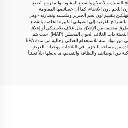
الستيك والأضلاع والقطع المشوية والمفروم. تُصنع
ات) PET أو (بولي بروبيلين) PP، وتتميز بالصلابة التي تحمل وزن اللحم دون الانحناء، كما أن خصائصها المقاومة
لكين بتقييم لون لحم الخنزير وملمسه ونضارته - وهي
بالشرائح الفردية إلى الصواني الكبيرة الخاصة بالقطع
 طرق مختلفة من الإغلاق مثل غلاف بلاستيكي أو إغلاق
حراري أو تعبئة فراغية، والتي تساعد في تمديد العمر الافتراضي عن طريق الحفاظ على النضارة. يمكن أيضًا استخدامها مع تقنية التعبئة ذات الغلاف الجوي المحسّن (MAP)، حيث يتم
إدخال خليط غازي محكوم لإبطاء عملية التلف، مما يجعلها مناسبة لكل من منتجات لحم الخنزير الطازجة والمصنعة. تُصنع الصواني من مواد آمنة للاستخدام الغذائي وخالية من مادة BPA
ستفادة من مساحة التخزين في الثلاجات ووحدات العرض،
ين الوظائف والنظافة والتقديم، ما يجعلها حلاً تعبئياً