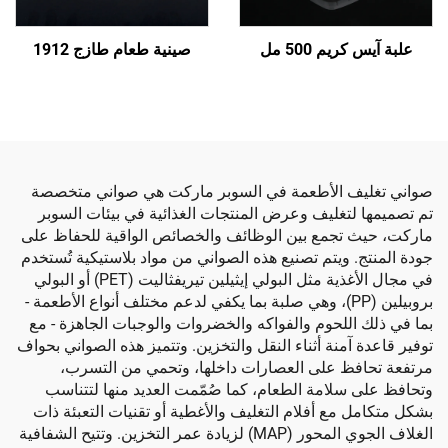
يم 500 مل
صينية طعام طازج 1912
ف الأطعمة في السوبر ماركت هي صواني متخصصة
لتغليف وعرض المنتجات الغذائية في بيئات السوبر
 تجمع بين الوظائف والخصائص الواقية للحفاظ على
. ويتم تصنيع هذه الصواني من مواد بلاستيكية تُستخدم
في مجال الأغذية مثل البولي إيثيلين تيريفثاليت (PET) أو البولي
بروبيلين (PP)، وهي صلبة بما يكفي لدعم مختلف أنواع الأطعمة -
اللحوم والفواكه والخضروات والوجبات الجاهزة - مع
آمنة أثناء النقل والتخزين. وتتميز هذه الصواني بحواف
فظ على العصارات داخلها، وتحمي من التسرب،
سلامة الطعام، كما صُمّمت العديد منها لتتناسب
 مع أفلام التغليف والأغطية أو تقنيات التعبئة ذات
الغلاف الجوي المحور (MAP) لزيادة عمر التخزين. وتتيح الشفافية