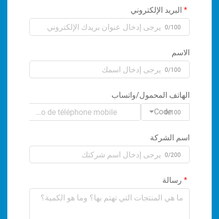
ريد الإلكتروني
0/1
م
0/1
تف المحمول/واتساب
Code
0/1
الشركة
0/2
الة