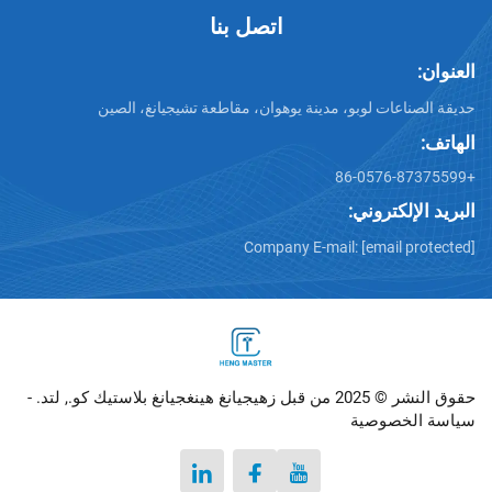
اتصل بنا
ت لوبو، مدينة يوهوان، مقاطعة تشيجيانغ، الصين
تروني:
Company E-mail:
[emai
تيك كو., لتد. -
صوصية