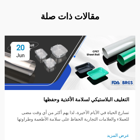
مقالات ذات صلة
20
Jun
البلاستيكي لسلامة الأغذية وحفظها
ياة في الأيام الأخيرة، لذا يهم أكثر من أي وقت مضى
العلامات التجارية الحفاظ على سلامة الأطعمة وطراوتها
اعد الأغلفة البلاستيكية، والأكياس، والحاويات القوية على
دة محفوظة، ومنع التلف، ودرء الجراثيم بينما تكون
يد
زنة في الثلاجة أو أثناء النقل...