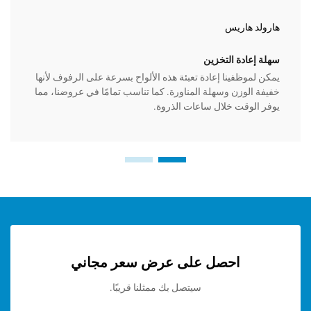
هاريس
إينيز لي
دة التخزين
ميسرة ال
ظفينا إعادة تعبئة هذه الألواح بسرعة على الرفوف لأنها
نحن نستخ
وزن وسهلة المناورة. كما تناسب تمامًا في عروضنا، مما
لتتناسب 
وقت خلال ساعات الذروة.
لا داعي 
احصل على عرض سعر مجاني
سيتصل بك ممثلنا قريبًا.