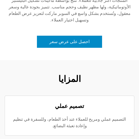
أكثر جاذبية للعملاء. تُنتج بواسطة ماكينات تشكيل البليستير
كية، ولها مظهر نظيف وحجم مناسب. تتميز بجودة عالية وسعر
ستخدم بشكل واسع في السوبر ماركت لتعزيز عرض الطعام
وتسهيل اختيار العملاء.
احصل على عرض سعر
المزايا
تصميم عملي
عملي ومريح للعملاء عند أخذ الطعام، وللسفرة في تنظيم
وإعادة تعبئة البضائع.