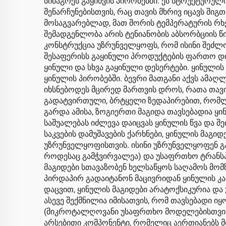
სიმაგრეს გაყინვის პირობებში. ეს სტრუქტურუ
შენარჩუნებისთვის, რაც თავის მხრივ იცავს შიგ
მოსაგვარებლად, მათ შორის ტემპერატურის რხე
შემადგენლობა არის ტენიანობის აბსორბციის წი
კონსტრუქცია უზრუნველყოფს, რომ ისინი შეძლონ
შესაფერისს გაყინული პროდუქტების ფართო დია
ყინული და სხვა გაყინული დესერტები. ყინული
ყინულის პირობებში. ბევრი მათგანი აქვს ამაღ
იხსნებოდეს მცირედ მართვის დროს, რათა თავიდ
გადატვირთული, ბრტყელი ზედაპირებით, რომლე
გარდა ამისა, ზოგიერთი მაგიდა თავსებადია ყ
საშუალებას იძლევა დაიცვას ყინულის წვა და 
საკვების დამუშავების ქარხნები, ყინულის მაგ
უზრუნველყოფისთვის. ისინი უზრუნველყოფენ გა
როდესაც გამჭვირვალეა) და უსაფრთხო ტრანსპო
მაგიდები სთავაზობენ ხელსაწყოს საღამოს მომზ
პირდაპირ გადაიტანონ მაცივრიდან ყინულის კა
დაცვით, ყინულის მაგიდები არატოქსიკურია და 
ასევე შექმნილია იმისათვის, რომ თავსებადი 
(მიკროტალღოვანი უსაფრთხო მოდელებისთვის), 
არსებითი კომპონენტი, რომელიც აერთიანებს 