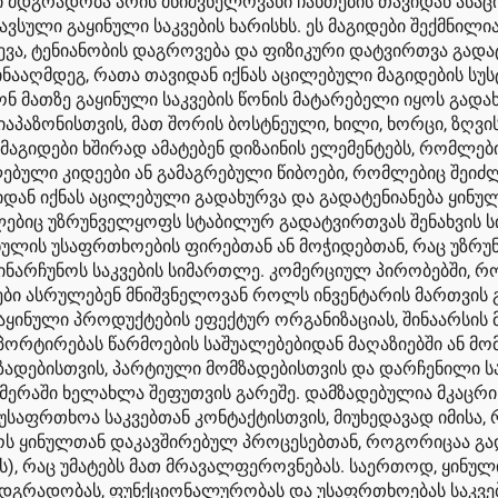
ლი მდგრადობა არის მნიშვნელოვანი ჩანთების თავიდან ას
თავსული გაყინული საკვების ხარისხს. ეს მაგიდები შექმნილი
ვა, ტენიანობის დაგროვება და ფიზიკური დატვირთვა გადა
ნააღმდეგ, რათა თავიდან იქნას აცილებული მაგიდების სუს
 მათზე გაყინული საკვების წონის მატარებელი იყოს გადახრ
პაზონისთვის, მათ შორის ბოსტნეული, ხილი, ხორცი, ზღვის 
ს მაგიდები ხშირად ამატებენ დიზაინის ელემენტებს, რომლ
ლებული კიდეები ან გამაგრებული წიბოები, რომლებიც შეიძ
ან იქნას აცილებული გადახურვა და გადატენიანება ყინულის
ბიც უზრუნველყოფს სტაბილურ გადატვირთვას შენახვის ს
ინულის უსაფრთხოების ფირებთან ან მოჭიდებთან, რაც უზრ
შეინარჩუნოს საკვების სიმართლე. კომერციულ პირობებში, 
იდები ასრულებენ მნიშვნელოვან როლს ინვენტარის მართვის
ყინული პროდუქტების ეფექტურ ორგანიზაციას, შინაარსის 
რტირებას წარმოების საშუალებებიდან მაღაზიებში ან მომ
ადებისთვის, პარტიული მომზადებისთვის და დარჩენილი საკ
მერაში ხელახლა შეფუთვის გარეშე. დამზადებულია მკაცრი
უსაფრთხოა საკვებთან კონტაქტისთვის, მიუხედავად იმისა,
იყოს ყინულთან დაკავშირებულ პროცესებთან, როგორიცაა 
რაც უმატებს მათ მრავალფეროვნებას. საერთოდ, ყინულის 
მდგრადობას, ფუნქციონალურობას და უსაფრთხოებას საკვებ