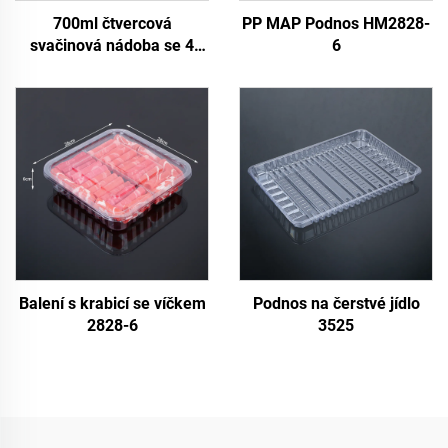
700ml čtvercová
PP MAP Podnos HM2828-
svačinová nádoba se 4
6
oddíly
Balení s krabicí se víčkem
Podnos na čerstvé jídlo
2828-6
3525