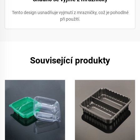
Tento design usnadňuje vyjmutí z mrazničky, což je pohodlné
při použití.
Související produkty