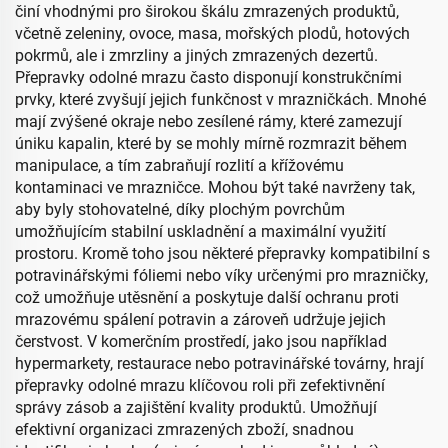
činí vhodnými pro širokou škálu zmrazených produktů,
včetně zeleniny, ovoce, masa, mořských plodů, hotových
pokrmů, ale i zmrzliny a jiných zmrazených dezertů.
Přepravky odolné mrazu často disponují konstrukčními
prvky, které zvyšují jejich funkčnost v mrazničkách. Mnohé
mají zvýšené okraje nebo zesílené rámy, které zamezují
úniku kapalin, které by se mohly mírně rozmrazit během
manipulace, a tím zabraňují rozlití a křížovému
kontaminaci ve mrazničce. Mohou být také navrženy tak,
aby byly stohovatelné, díky plochým povrchům
umožňujícím stabilní uskladnění a maximální využití
prostoru. Kromě toho jsou některé přepravky kompatibilní s
potravinářskými fóliemi nebo víky určenými pro mrazničky,
což umožňuje utěsnění a poskytuje další ochranu proti
mrazovému spálení potravin a zároveň udržuje jejich
čerstvost. V komerčním prostředí, jako jsou například
hypermarkety, restaurace nebo potravinářské továrny, hrají
přepravky odolné mrazu klíčovou roli při zefektivnění
správy zásob a zajištění kvality produktů. Umožňují
efektivní organizaci zmrazených zboží, snadnou