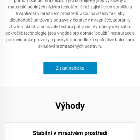
přímo vložit do mrazničky. Tyto kontejnery jsou vyrobeny z
materiálů odolných nízkým teplotám, čímž zajistí jejich stabilitu a
trvanlivost v mrazivém prostředí. Jsou navrženy tak, aby
dlouhodobě udržovaly potraviny čerstvé v mrazničce, zabránily
ztrátě vlhkosti a uchovaly texturu potravin. Vyrobeny s využitím
pokročilé technologie, jsou vhodné pro domácí použití, restaurace a
potravinářské provozy a poskytují pohodlné a spolehlivé balení pro
skladování zmrazených potravin.
Získat nabídku
Výhody
Stabilní v mrazivém prostředí