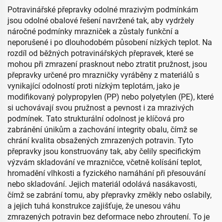
Potravinářské přepravky odolné mrazivým podmínkám
jsou odolné obalové řešení navržené tak, aby vydržely
náročné podmínky mrazniček a zůstaly funkční a
neporušené i po dlouhodobém působení nízkých teplot. Na
rozdíl od běžných potravinářských přepravek, které se
mohou při zmrazení prasknout nebo ztratit pružnost, jsou
přepravky určené pro mrazničky vyráběny z materiálů s
vynikající odolností proti nízkým teplotám, jako je
modifikovaný polypropylen (PP) nebo polyetylen (PE), které
si uchovávají svou pružnost a pevnost i za mrazivých
podmínek. Tato strukturální odolnost je klíčová pro
zabránění únikům a zachování integrity obalu, čímž se
chrání kvalita obsažených zmrazených potravin. Tyto
přepravky jsou konstruovány tak, aby čelily specifickým
výzvám skladování ve mrazničce, včetně kolísání teplot,
hromadění vlhkosti a fyzického namáhání při přesouvání
nebo skladování. Jejich materiál odolává nasákavosti,
čímž se zabrání tomu, aby přepravky změkly nebo oslabily,
a jejich tuhá konstrukce zajišťuje, že unesou váhu
zmrazených potravin bez deformace nebo zhroutení. To je