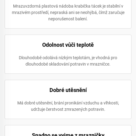
Mrazuvzdorná plastová nádoba krabička tácek je stabilní v
mrazivém prostředí, nepraská ani se neohýbá, čímž zaručuje
neporušenost balení.
Odolnost vůči teplotě
Dlouhodobě odolává nízkým teplotám, je vhodná pro
dlouhodobé skladování potravin v mrazničce.
Dobré utěsnění
Má dobré utěsnění, brání pronikání vzduchu a vlhkosti,
udržuje čerstvost zmrazených potravin.
Snadno se vyjme z mrazničky