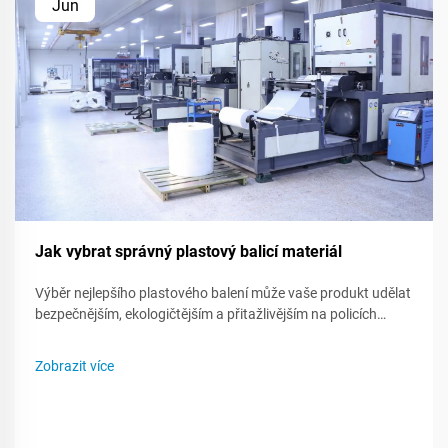
Jun
Jak vybrat správný plastový balicí materiál
Výběr nejlepšího plastového balení může vaše produkt udělat
bezpečnějším, ekologičtějším a přitažlivějším na policích
obchodů. Protože existuje mnoho druhů plastu, znalost toho,
co každý z nich umí - nebo nemůže - vám pomůže vytvořit
Zobrazit více
chytřejší plán pro balení. Tento příspěvek vás provede...