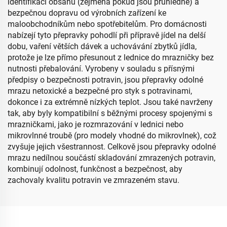
identifikaci obsahu (zejména pokud jsou průhledné) a
bezpečnou dopravu od výrobních zařízení ke
maloobchodníkům nebo spotřebitelům. Pro domácnosti
nabízejí tyto přepravky pohodlí při přípravě jídel na delší
dobu, vaření větších dávek a uchovávání zbytků jídla,
protože je lze přímo přesunout z lednice do mrazničky bez
nutnosti přebalování. Vyrobeny v souladu s přísnými
předpisy o bezpečnosti potravin, jsou přepravky odolné
mrazu netoxické a bezpečné pro styk s potravinami,
dokonce i za extrémně nízkých teplot. Jsou také navrženy
tak, aby byly kompatibilní s běžnými procesy spojenými s
mrazničkami, jako je rozmrazování v lednici nebo
mikrovlnné troubě (pro modely vhodné do mikrovlnek), což
zvyšuje jejich všestrannost. Celkově jsou přepravky odolné
mrazu nedílnou součástí skladování zmrazených potravin,
kombinují odolnost, funkčnost a bezpečnost, aby
zachovaly kvalitu potravin ve zmrazeném stavu.