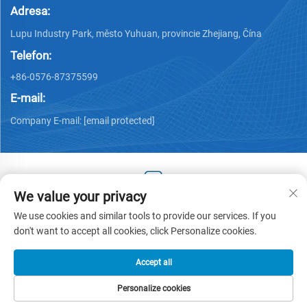
Adresa:
Lupu Industry Park, město Yuhuan, provincie Zhejiang, Čína
Telefon:
+86-0576-87375599
E-mail:
Company E-mail:
[email protected]
We value your privacy
Copyright © 2025 by Zhejiang Hengjiang Plastic Co., Ltd. -
We use cookies and similar tools to provide our services. If you
Zásady ochrany osobních údajů
don't want to accept all cookies, click Personalize cookies.
Accept all
Personalize cookies