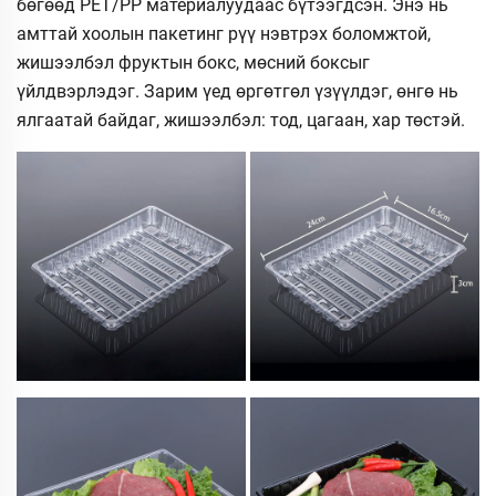
бөгөөд PET/PP материалуудаас бүтээгдсэн. Энэ нь
амттай хоолын пакетинг рүү нэвтрэх боломжтой,
жишээлбэл фруктын бокс, мөсний боксыг
үйлдвэрлэдэг. Зарим үед өргөтгөл үзүүлдэг, өнгө нь
ялгаатай байдаг, жишээлбэл: тод, цагаан, хар төстэй.