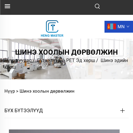
MN
ШИНЭ ХООЛЫН ДӨРВӨЛЖИН
Нүүр хуудас
/
Бүтээлүүд
/
PET Эд хөрш
/
Шинэ эдийн
хөрш
Нүүр >
Шинэ хоолын дөрвөлжин
БҮХ БҮТЭЭЛҮҮД