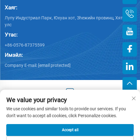
Хаяг:
Лупу Индустриал Парк, Юхуан хот, Зheжийн провинц, Хятад
улс
Утас:
+86-0576-87375599
Имэйл:
Company E-mail:
[email protected]
We value your privacy
Хууль тогтоогдсон эрх © 2025 Зэцзин Хэнгжийн Пластик
We use cookies and similar tools to provide our services. If you
Хөрөнгө оруулалттай компани -
Нууцлалын бодлого
don't want to accept all cookies, click Personalize cookies.
Accept all