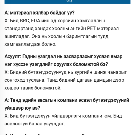
А: материал хялбар байдаг уу?
Х: Бид BRC, FDA-ийн эд хөрсийн хамгааллын
стандартанд хандах хоолны ангийн PET материал
ашигладаг. Энэ нь хоолын баримтлагын тулд
хамгааллагдаж болно.
Асуулт: Гадны үзэгдэл нь засварлахыг хүсвэл ямар
нэг хүссэн үзэгдлийг оруулах боломжтой бэ?
Х: Бидний бүтээгдэхүүнүүд нь зургийн шинж чанарыг
сонгоход туслана. Танд бидний цагаан цамцын дээр
хөшөө тавих боломжтой.
А: Танд эдийн засагын компани эсвэл бүтээгдэхүүний
үйлдвэр юу вэ?
Х: Бид бүтээгдэхүүн үйлдвэрлэгч компани юм. Бид
зөвлөөгүй бараа үзүүлдэг.