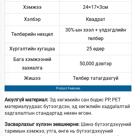
Хэмжээ
24×17×3см
Хэлбэр
Квадрат
30%-ын зээл + үлдэгдлийн
Төлбөрийн нөхцөл
төлбөр
Хүргэлтийн хугацаа
25 өдөр
Бага хэмжээний
50,000 дэвтэр
захиалга
Жишээ
Төлбөр татагдахгүй
Аюулгүй материал:
Эд хөгжмийн сан бодис PP, PET
материалуудаас бүтээгдсэн, эд хөгжлийн хадgalалтай
хадгалалтын стандартад нөхөн өгсөн.
Засварлахыг хүлээн зөвшөөрнө:
Шинэ бүтээгдэхүүний
таримын хэмжээ, утга, өнгө нь бүтээгдэхүүний