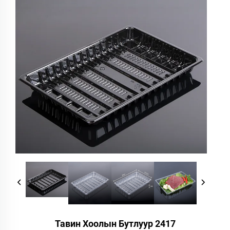
Тавин Хоолын Бутлуур 2417