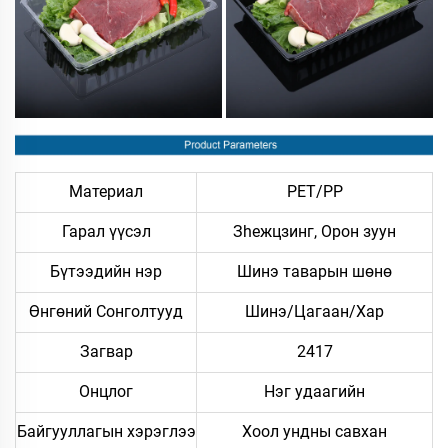
Материал
PET/PP
Гарал үүсэл
Зheжцзинг, Орон зуун
Бүтээдийн нэр
Шинэ таварын шөнө
Өнгөний Сонголтууд
Шинэ/Цагаан/Хар
Загвар
2417
Онцлог
Нэг удаагийн
Байгууллагын хэрэглээ
Хоол ундны савхан