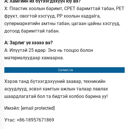
А: Хамгийн их бүтээгдэхүүн юу вэ?
Х: Пластик хоолын баримт, CPET баримттай табан, PET
фрукт, овогтой хэсгүүд, PP хоолын хадgalга,
супермаркетийн амтны табан, цагаан цайны хэсгүүд,
дотоод баримттай табан.
А: Зарлиг үе хэзээ вэ?
А: Илүүтэй 25 өдөр. Энэ нь тооцоо болон
материалуудаар хамаарна.
Хэрэв танд бүтээгдэхүүний заавар, техникийн
асуудлууд, эсвэл хамтын ажлын талаар лавлах
шаардлагатай бол та бидтэй холбоо барина уу!
Имэйл:
[email protected]
Утас: +86-18957671869