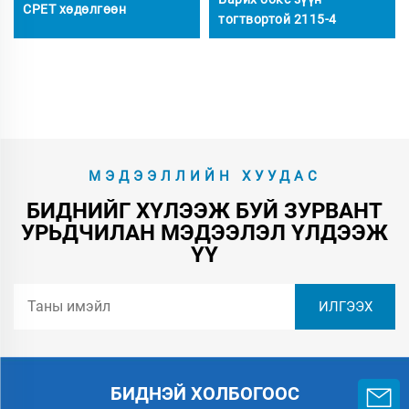
CPET хөдөлгөөн
тогтвортой 2115-4
МЭДЭЭЛЛИЙН ХУУДАС
БИДНИЙГ ХҮЛЭЭЖ БУЙ ЗУРВАНТ
УРЬДЧИЛАН МЭДЭЭЛЭЛ ҮЛДЭЭЖ
ҮҮ
БИДНЭЙ ХОЛБОГООС