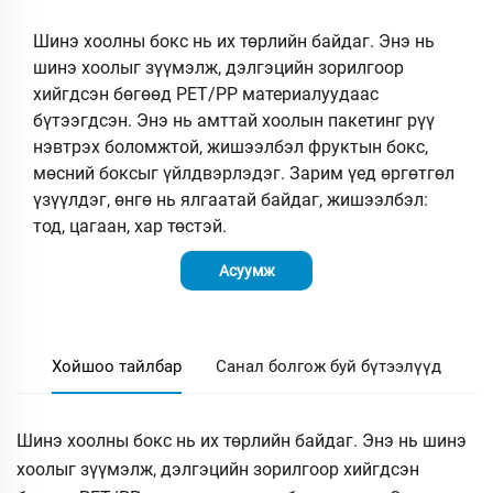
Шинэ хоолны бокс нь их төрлийн байдаг. Энэ нь
шинэ хоолыг зүүмэлж, дэлгэцийн зорилгоор
хийгдсэн бөгөөд PET/PP материалуудаас
бүтээгдсэн. Энэ нь амттай хоолын пакетинг рүү
нэвтрэх боломжтой, жишээлбэл фруктын бокс,
мөсний боксыг үйлдвэрлэдэг. Зарим үед өргөтгөл
үзүүлдэг, өнгө нь ялгаатай байдаг, жишээлбэл:
тод, цагаан, хар төстэй.
Асуумж
Хойшоо тайлбар
Санал болгож буй бүтээлүүд
Шинэ хоолны бокс нь их төрлийн байдаг. Энэ нь шинэ
хоолыг зүүмэлж, дэлгэцийн зорилгоор хийгдсэн