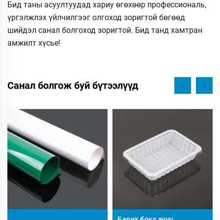
Бид таны асуултуудад хариу өгөхөөр профессиональ,
үргэлжлэх үйлчилгээг олгоход зоригтой бөгөөд
шийдэл санал болгоход зоригтой. Бид танд хамтран
амжилт хүсье!
Санал болгож буй бүтээлүүд
Барих бокс зүүн