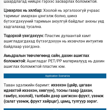
шаардлагад нийцэх гэрээс засварлах боломжтой.
Цэвэрлэх нь хялбар:
Хоолой нь эргэлзээгүй учраас
таримыг амархан цэнгэлж болно, шинэ
бүтээгдэхүүний таримын аюулгүй байдлыг анхны үед
хадгалахад тусална.
Тодорхой үзэгдэхүүн:
Пластик дулаантай хамт
ашигладагдахад бүтээгдэхүүн нь ихэвчлэн интуитив
байдлаар үзэгдэнэ.
Амьдралын төвчлөгөөнд сайн, дахин ашиглах
боломжтой:
Ашигладаг PET/PP материалууд нь дахин
ашиглах боломжтой пластик юм.
Таван эдэлжийн баримт:
ихээхэн (цайр, цагаан
идэвхтэй ихээхэн, хөвгүүн), тосны газар (дахан,
гамбус, хоолой), талбайн дээр шигжсэн фрукт, үзэмж
(салат үзэмж, фрукт хайрцаг), цамц, тулгуур зэрэг.