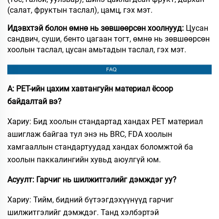
(салат, фруктын таслал), цамц, гэх мэт.
Идэвхтэй болон өмнө нь зөвшөөрсөн хоолнууд:
Цусан
сандвич, суши, бенто цагаан тогт, өмнө нь зөвшөөрсөн
хоолын таслал, цусан амьтадын таслал, гэх мэт.
А: PET-ийн цахим хавтангуйн материал ёсоор
байдалтай вэ?
Хариу: Бид хоолын стандартад хандах PET материал
ашиглаж байгаа тул энэ нь BRC, FDA хоолын
хамгааллын стандартуудад хандах боломжтой ба
хоолын паккалингийн хувьд аюулгүй юм.
Асуулт: Гарчиг нь шилжитгэлийг дэмждэг уу?
Хариу: Тийм, бидний бүтээгдэхүүнүүд гарчиг
шилжитгэлийг дэмждэг. Танд хэлбэртэй