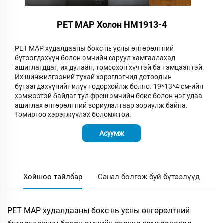
PET MAP Холон HM1913-4
PET MAP худалдааны бокс нь усны өнгөрөлтний
бүтээгдэхүүн болон эмчийн саруул хамгаалахад
ашиглагддаг, их дулаан, томоохон хүчтэй ба тэмцээнтэй.
Их шинжилгээний тухай хэрэглэгчид дотоодын
бүтээгдэхүүнийг илүү тодорхойлж болно. 19*13*4 см-ийн
хэмжээтэй байдаг тул фреш эмчийн бокс болон нэг удаа
ашиглах өнгөрөлтний зориулалтаар зориулж байна.
Томиргоо хэрэгжүүлэх боломжтой.
Асуумж
Хойшоо тайлбар
Санал болгож буй бүтээлүүд
PET MAP худалдааны бокс нь усны өнгөрөлтний