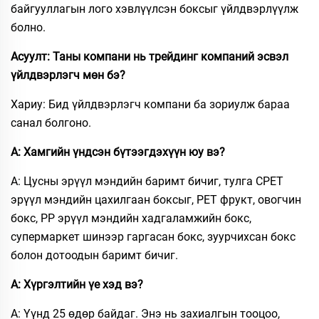
байгууллагын лого хэвлүүлсэн боксыг үйлдвэрлүүлж
болно.
Асуулт: Таны компани нь трейдинг компаний эсвэл
үйлдвэрлэгч мөн бэ?
Хариу: Бид үйлдвэрлэгч компани ба зориулж бараа
санал болгоно.
А: Хамгийн үндсэн бүтээгдэхүүн юу вэ?​
A: Цусны эрүүл мэндийн баримт бичиг, тулга CPET
эрүүл мэндийн цахилгаан боксыг, PET фрукт, овогчин
бокс, PP эрүүл мэндийн хадгаламжийн бокс,
супермаркет шинээр гаргасан бокс, зуурчихсан бокс
болон дотоодын баримт бичиг.​
А: Хүргэлтийн үе хэд вэ?​
A: Үүнд 25 өдөр байдаг. Энэ нь захиалгын тооцоо,