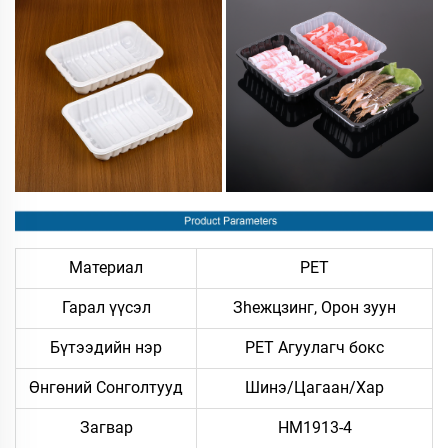
Материал
PET
Гарал үүсэл
Зheжцзинг, Орон зуун
Бүтээдийн нэр
PET Агуулагч бокс
Өнгөний Сонголтууд
Шинэ/Цагаан/Хар
Загвар
HM1913-4