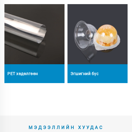
PET хөдөлгөөн
Эгшигний бүс
МЭДЭЭЛЛИЙН ХУУДАС