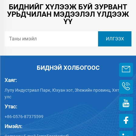
БИДНИЙГ ХҮЛЭЭЖ БУЙ ЗУРВАНТ
УРЬДЧИЛАН МЭДЭЭЛЭЛ ҮЛДЭЭЖ
ҮҮ
БИДНЭЙ ХОЛБОГООС
Хаяг:
Лупу Индустриал Парк, Юхуан хот, Зheжийн провинц, Хятад
улс
Утас:
+86-0576-87375599
Имэйл: