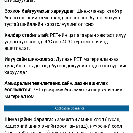
байршуулдаг.​
Зохион байгуулахыг хариуцдаг:
Шинж чанар, хэлбэр
болон өнгөний хамааралд нөөцөөрөө бүтээгдэхүүн
тусгай шийдлийн хэрэгслүүдийг олгоно.
Хялбар стабильтай:
PET-ийн цаг агаарын хавтаст илүү
удаан хугацаанд -4°C-аас 40°C хүртэлх орчинд
ашигладаг.
Илүү сайн шинжилгээ:
Дулаан PET материалынхаа
тулд бокс нь дотоод бүтээгдэхүүний тодорхой зургийг
харуулдаг.
Амьдралын төвчлөгөөнд сайн, дахин ашиглах
боломжтой:
PET цэвэрлэх боломжтой шар хүрээний
материал юм.
Шинэ цайны барилга:
Үзэмжтэй эмийн хоол (цусан,
идшээний шинэ эмийн хоол, амьтад), нүүрсний хоол
(тос, галби, уулзвар), шинэ цайлагдсан фрукт, дархан