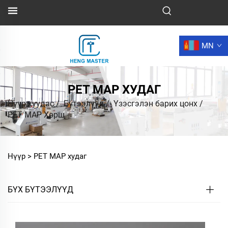
MN
PET MAP ХУДАГ
Нүүр хуудас
/
Бүтээлүүд
/
Үзэсгэлэн барих цонх
/
PET MAP Хөрш
Нүүр >
PET MAP худаг
БҮХ БҮТЭЭЛҮҮД