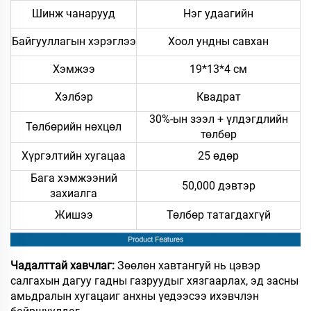
Шинж чанарууд
Нэг удаагийн
Байгууллагын хэрэглээ
Хоол ундны савхан
Хэмжээ
19*13*4 см
Хэлбэр
Квадрат
30%-ын зээл + үлдэгдлийн
Төлбөрийн нөхцөл
төлбөр
Хүргэлтийн хугацаа
25 өдөр
Бага хэмжээний
50,000 дэвтэр
захиалга
Жишээ
Төлбөр татагдахгүй
Чадалттай хавчлаг:
Зөөлөн хавтангуй нь цэвэр
салгахын дагуу гадны газруудыг хязгаарлах, эд засны
амьдралын хугацаиг анхны үедээсээ ихэвчлэн