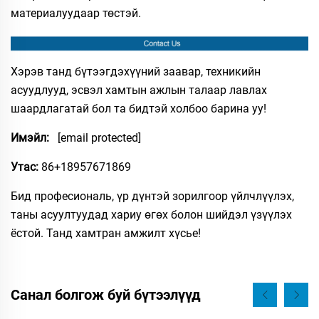
материалуудаар төстэй.​
Хэрэв танд бүтээгдэхүүний заавар, техникийн
асуудлууд, эсвэл хамтын ажлын талаар лавлах
шаардлагатай бол та бидтэй холбоо барина уу!
Имэйл:
[email protected]
Утас:​
86+18957671869
Бид професиональ, үр дүнтэй зорилгоор үйлчлүүлэх,
таны асуултуудад хариу өгөх болон шийдэл үзүүлэх
ёстой. Танд хамтран амжилт хүсье!
Санал болгож буй бүтээлүүд