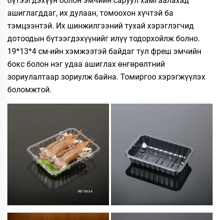
бүтээгдэхүүн болон эмчийн саруул хамгаалахад
ашиглагддаг, их дулаан, томоохон хүчтэй ба
тэмцээнтэй. Их шинжилгээний тухай хэрэглэгчид
дотоодын бүтээгдэхүүнийг илүү тодорхойлж болно.
19*13*4 см-ийн хэмжээтэй байдаг тул фреш эмчийн
бокс болон нэг удаа ашиглах өнгөрөлтний
зориулалтаар зориулж байна. Томиргоо хэрэгжүүлэх
боломжтой.