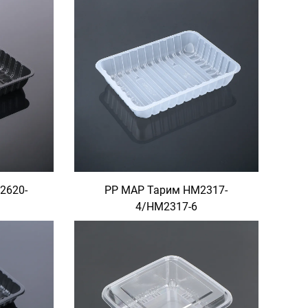
2620-
PP MAP Тарим HM2317-
4/HM2317-6