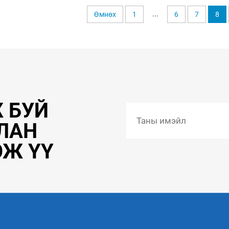
...
Өмнөх
1
6
7
8
 БУЙ
ЛАН
ЭЖ ҮҮ