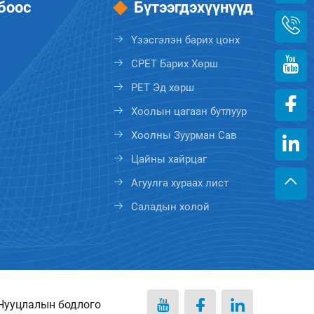
боос
Бүтээгдэхүүнүүд
Үзэсгэлэн барих цонх
CPET Барих Хөрш
PET Эд хөрш
Хоолын цагаан бутлуур
Хоолны Зуурман Сав
Цайны хайрцаг
Агуулга хураах лист
Саладын холой
Нууцлалын бодлого