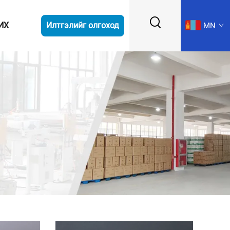
ИХ
Илтгэлийг олгоход
MN