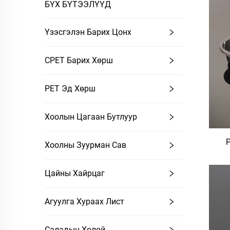
БҮХ БҮТЭЭЛҮҮД
Үзэсгэлэн Барих Цонх
CPET Барих Хөрш
PET Эд Хөрш
Хоолын Цагаан Бутлуур
Хоолны Зуурман Сав
Цайны Хайрцаг
Агуулга Хураах Лист
Саладын Холой