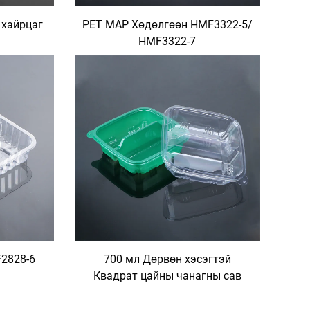
 хайрцаг
PET MAP Хөдөлгөөн HMF3322-5/
HMF3322-7
2828-6
700 мл Дөрвөн хэсэгтэй
Квадрат цайны чанагны сав