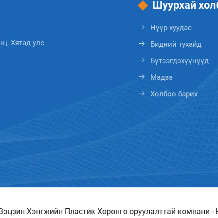
Шуурхай хол
Нүүр хуудас
ц, Хятад улс
Бидний тухайд
Бүтээгдэхүүнүүд
Мэдээ
Холбоо барих
 Зэцзин Хэнгжийн Пластик Хөрөнгө оруулалттай компани -