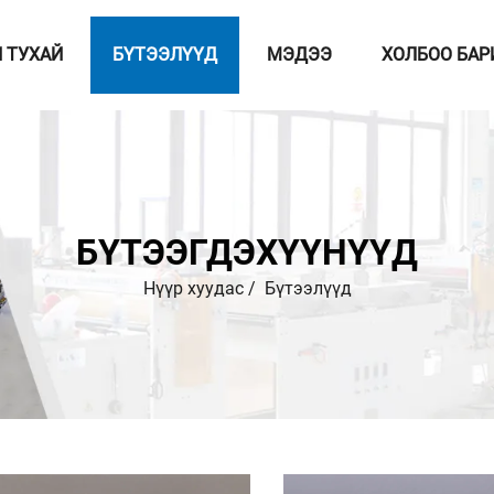
 ТУХАЙ
БҮТЭЭЛҮҮД
МЭДЭЭ
ХОЛБОО БАР
БҮТЭЭГДЭХҮҮНҮҮД
Нүүр хуудас
/
Бүтээлүүд