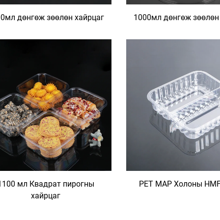
0мл дөнгөж зөөлөн хайрцаг
1000мл дөнгөж зөөлөн
1100 мл Квадрат пирогны
PET MAP Холоны HMF
хайрцаг