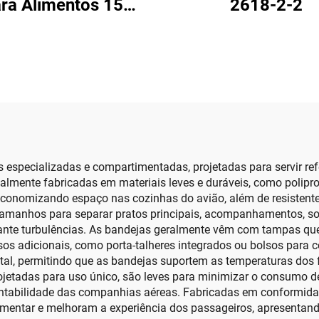
ra Alimentos 15
2618-2-2
tes de Bandejas de
Pastel
 especializadas e compartimentadas, projetadas para servir ref
lmente fabricadas em materiais leves e duráveis, como poliprop
economizando espaço nas cozinhas do avião, além de resistente
tamanhos para separar pratos principais, acompanhamentos, so
nte turbulências. As bandejas geralmente vêm com tampas que
s adicionais, como porta-talheres integrados ou bolsos para 
ntal, permitindo que as bandejas suportem as temperaturas dos 
jetadas para uso único, são leves para minimizar o consumo de
entabilidade das companhias aéreas. Fabricadas em conformida
mentar e melhoram a experiência dos passageiros, apresentando