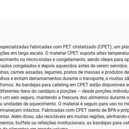
pecializadas fabricadas com PET cristalizado (CPET), um plást
feições em larga escala. O material CPET suporta altas tempera
ecimento no micro-ondas e congelamento, sendo ideais para o
nados congelados e depois aquecidos antes de serem servidos. 
anhas, carnes assadas, legumes, pratos de massas e produtos 
os e evitam derramamentos durante o transporte, e muitas são
 fornos. As bandejas para catering em CPET estão disponíveis 
ferentes itens do cardápio e porções — desde porções individu
 um selo seguro, mantendo a frescura dos alimentos durante 
u unidades de aquecimento. O material é seguro para uso no m
permaneçam intactos. Fabricadas com CPET isento de BPA e próp
ar. Além disso, são recicláveis em muitas regiões, alinhando-s
mentos, buffets ou refeições institucionais, as bandejas para 