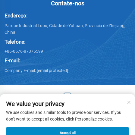
Contate-nos
Endereço:
Parque Industrial Lupu, Cidade de Yuhuan, Província de Zhejiang,
China
Telefone:
+86-0576-87375599
E-mail:
Company E-mail:
[email protected]
We value your privacy
Copyright © 2025 by Zhejiang Hengjiang Plastic Co., Ltd. -
We use cookies and similar tools to provide our services. If you
Política de privacidade
don't want to accept all cookies, click Personalize cookies.
Accept all