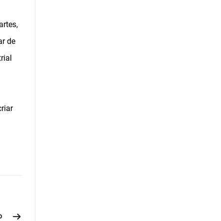
rtes,
ar de
rial
riar
o