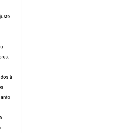
juste
ou
res,
idos à
os
uanto
a
a