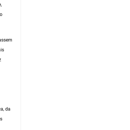
,
do
çassem
is
z
a, da
os