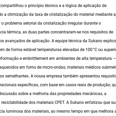
compartilhou o princípio técnico e a lógica de aplicação de
 a otimização da taxa de cristalização do material mediante a
o problema setorial da cristalização irregular durante o
ia térmica, as duas partes concentraram-se nos requisitos de
ios avançados de aplicação. A equipe técnica da Sukano explic
m de forma estável temperaturas elevadas de 100 °C ou superio
eformação e embrittlement em ambientes de alta temperatura —
s aquecidos em forno de micro-ondas, materiais médicos submet
ários semelhantes. A nossa empresa também apresentou requisit
eracionais específicas, com base em casos reais de produção; q
discussão sobre a melhoria das propriedades mecânicas, a
reciclabilidade dos materiais CPET. A Sukano enfatizou que su
ncia luminosa dos materiais, ao mesmo tempo em que melhora 