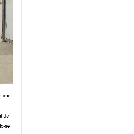
s nos
al de
do-se