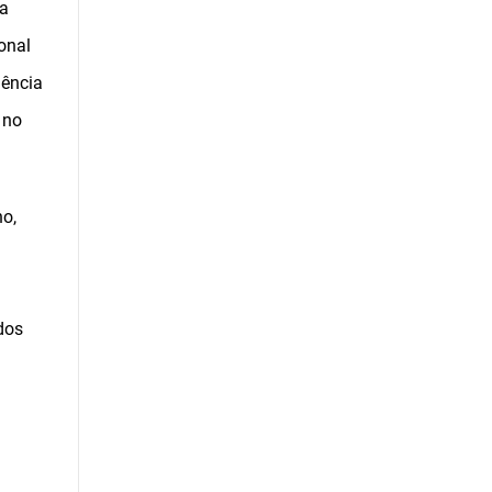
da
onal
iência
 no
no,
dos