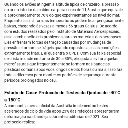
Quando os aviões atingem a altitude típica de cruzeiro, a pressão
do ar no interior da cabine cai para cerca de 11,3 psi, o que equivale
a aproximadamente 78% do que experimentamos ao nível do mar.
Enquanto isso, lá fora, as temperaturas podem ficar perigosamente
baixas, chegando às vezes a menos 56 graus Celsius. De acordo
com estudos realizados pelo Instituto de Materiais Aeroespaciais,
essa combinação cria problemas para os materiais das aeronaves.
Eles enfrentam forças de tração causadas por mudanças de
pressão e tornam-se frágeis quando expostos a essas condições
extremamente frias. É aí que entra o CPET. Com sua faixa especial
de cristalinidade em torno de 30 a 35%, ele ajuda a evitar aquelas
microfissuras que frequentemente se formam nas bandejas
plásticas comuns após voos longos de oito horas ou mais. Isso faz
toda a diferença para manter os padrões de segurança durante
períodos prolongados no céu.
Estudo de Caso: Protocolo de Testes da Qantas de -40°C
a 150°C
A companhia aérea oficial da Austrália implementou testes
acelerados de ciclo de vida após 23% das refeições apresentarem
deformação nas bandejas durante auditorias de 2021. Seu
protocolo replica: