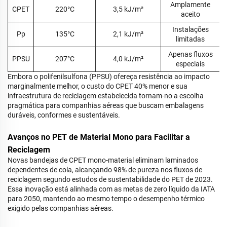
Amplamente
CPET
220°C
3,5 kJ/m²
aceito
Instalações
Pp
135°C
2,1 kJ/m²
limitadas
Apenas fluxos
PPSU
207°C
4,0 kJ/m²
especiais
Embora o polifenilsulfona (PPSU) ofereça resistência ao impacto
marginalmente melhor, o custo do CPET 40% menor e sua
infraestrutura de reciclagem estabelecida tornam-no a escolha
pragmática para companhias aéreas que buscam embalagens
duráveis, conformes e sustentáveis.
Avanços no PET de Material Mono para Facilitar a
Reciclagem
Novas bandejas de CPET mono-material eliminam laminados
dependentes de cola, alcançando 98% de pureza nos fluxos de
reciclagem segundo estudos de sustentabilidade do PET de 2023.
Essa inovação está alinhada com as metas de zero líquido da IATA
para 2050, mantendo ao mesmo tempo o desempenho térmico
exigido pelas companhias aéreas.