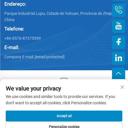
Endereço:
Parque Industrial Lupu, Cidade de Yuhuan, Província de Zhejiang,
China
Telefone:
+86-0576-87375599
E-mail:
Company E-mail:
[email protected]
We value your privacy
Copyright © 2025 by Zhejiang Hengjiang Plastic Co., Ltd. -
We use cookies and similar tools to provide our services. If you
Política de Privacidade
don't want to accept all cookies, click Personalize cookies.
Accept all
Personalize cookies