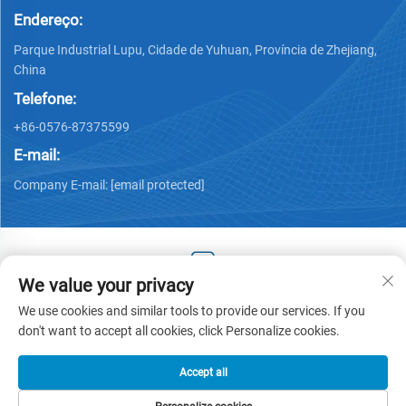
Endereço:
Parque Industrial Lupu, Cidade de Yuhuan, Província de Zhejiang,
China
Telefone:
+86-0576-87375599
E-mail:
Company E-mail:
[email protected]
We value your privacy
Copyright © 2025 by Zhejiang Hengjiang Plastic Co., Ltd. -
We use cookies and similar tools to provide our services. If you
Política de privacidade
don't want to accept all cookies, click Personalize cookies.
Accept all