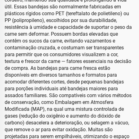
útil. Essas bandejas são normalmente fabricadas em
plásticos rígidos como PET (tereftalato de polietileno) ou
PP (polipropileno), escolhidos por sua durabilidade,
resistência à umidade e capacidade de suportar o peso da
carne sem deformar. Possuem bordas elevadas que
contêm os sucos da carne, evitando vazamentos e
contaminação cruzada, e costumam ser transparentes
para permitir que os consumidores visualizem a cor,
textura e frescor da carne — fatores essenciais na decisão
de compra. As bandejas para carne fresca estão
disponíveis em diversos tamanhos e formatos para
acomodar diferentes cortes, desde pequenas bandejas
para porções individuais até bandejas maiores para
assados familiares. São compatíveis com vários métodos
de conservação, como Embalagem em Atmosfera
Modificada (MAP), na qual uma mistura controlada de
gases (redução do oxigênio e aumento do dióxido de
carbono) desacelera a deterioração, ou selagem a vácuo,
que remove o ar para evitar oxidação. Muitas são
projetadas para serem empilháveis, otimizando o espaço