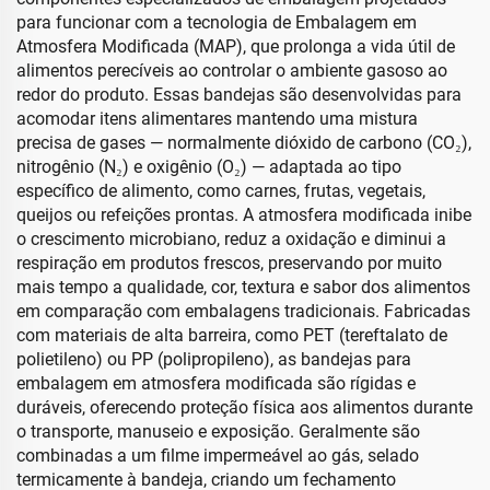
para funcionar com a tecnologia de Embalagem em
Atmosfera Modificada (MAP), que prolonga a vida útil de
alimentos perecíveis ao controlar o ambiente gasoso ao
redor do produto. Essas bandejas são desenvolvidas para
acomodar itens alimentares mantendo uma mistura
precisa de gases — normalmente dióxido de carbono (CO₂),
nitrogênio (N₂) e oxigênio (O₂) — adaptada ao tipo
específico de alimento, como carnes, frutas, vegetais,
queijos ou refeições prontas. A atmosfera modificada inibe
o crescimento microbiano, reduz a oxidação e diminui a
respiração em produtos frescos, preservando por muito
mais tempo a qualidade, cor, textura e sabor dos alimentos
em comparação com embalagens tradicionais. Fabricadas
com materiais de alta barreira, como PET (tereftalato de
polietileno) ou PP (polipropileno), as bandejas para
embalagem em atmosfera modificada são rígidas e
duráveis, oferecendo proteção física aos alimentos durante
o transporte, manuseio e exposição. Geralmente são
combinadas a um filme impermeável ao gás, selado
termicamente à bandeja, criando um fechamento