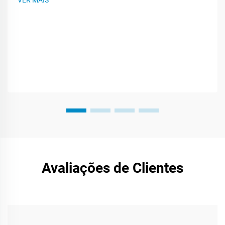
VER MAIS
estragamento e bloqueiam germes enquanto os alimentos
ficam na geladeira ou são transportados...
Avaliações de Clientes