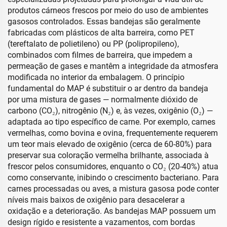
produtos cárneos frescos por meio do uso de ambientes
gasosos controlados. Essas bandejas são geralmente
fabricadas com plásticos de alta barreira, como PET
(tereftalato de polietileno) ou PP (polipropileno),
combinados com filmes de barreira, que impedem a
permeação de gases e mantêm a integridade da atmosfera
modificada no interior da embalagem. O princípio
fundamental do MAP é substituir o ar dentro da bandeja
por uma mistura de gases — normalmente dióxido de
carbono (CO₂), nitrogênio (N₂) e, às vezes, oxigênio (O₂) —
adaptada ao tipo específico de carne. Por exemplo, carnes
vermelhas, como bovina e ovina, frequentemente requerem
um teor mais elevado de oxigênio (cerca de 60-80%) para
preservar sua coloração vermelha brilhante, associada à
frescor pelos consumidores, enquanto o CO₂ (20-40%) atua
como conservante, inibindo o crescimento bacteriano. Para
carnes processadas ou aves, a mistura gasosa pode conter
níveis mais baixos de oxigênio para desacelerar a
oxidação e a deterioração. As bandejas MAP possuem um
design rígido e resistente a vazamentos, com bordas