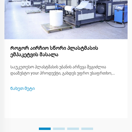
Როგორ აირჩიო სწორი პლასტმასის
ემპაკეტვის მასალა
Საუკეთესო პლასტმასის უბანის არჩევა შეგიძლია
დააზუსტო your პროდუქტი, გახდეს უფრო უსაფრთხო,
ეკოლოგიური და უფრო ატრაქტიული მაღაზიის გარეშე.
რადგან ბევრი ტიპის პლასტმასა არსებობს, იცვლეთ რა
Ნახეთ მეტი
შეიძლება ან არ შეიძლება თითოეული, ეს გეხმარება
შექმნაში smarter packing plan. ამ პოსტით თქვენ
ისწავლებთ...