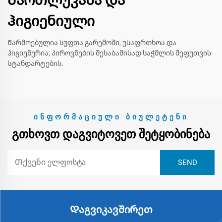
Მართლუკანა და
ჰიგიენიული
Წარმოებულია სუფთა გარემოში, უსაფრთხოა და
ჰიგიენურია, პიროვნების შესაბამისად საჭმლის შეფუთვის
სტანდარტების.
ᲘᲜᲤᲝᲠᲛᲐᲪᲘᲣᲚᲘ ᲑᲘᲣᲚᲔᲢᲔᲜᲘ
ᲒᲗᲮᲝᲕᲗ ᲓᲐᲒᲕᲘᲢᲝᲕᲔᲗ ᲨᲔᲢᲧᲝᲑᲘᲜᲔᲑᲐ
Დაგვიკავშირეთ