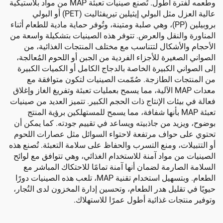
وطعمه لفترة أطول. تُصنع صينيات تعبئة MAP من مواد بلاستيكية
عالية العزل مثل البولي إيثيلين تيريفثاليت (PET) أو البولي
بروبيلين (PP)، وهي صلبة ومتينة، وتُوفر حماية مادية للطعام أثناء
لنقل والعرض. تتوفر هذه الصينيات بتشكيلة واسعة من
أشكال لتتناسب مع مختلف المنتجات الغذائية، من
يرة للأجزاء الفردية من الجبن أو اللحوم المُعالجة،
الكبيرة الخاصة بالدجاج الكامل أو الكميات الكبيرة
 الطازجة. صُمّمت الصينيات لتكون متوافقة مع
معدات MAP الآلية، مما يسمح بعمليات تعبئة وتفريغ الغاز وإغلاق
ات الإنتاج ذات الحجم الكبير. تتميز العديد من صينيات
عبئة MAP بأنها شفافة، مما يسمح للمستهلكين برؤية المنتج
د من جاذبيته ويساعد في تقييم جودته. كما يمكن أن
حواف مرتفعة لاحتواء السوائل مثل عصارات اللحوم
ت، ومنع التسرب والحفاظ على سلامة التعبئة. تُصنع هذه
 مواد آمنة للاستخدام الغذائي، وهي تتوافق مع لوائح
ارمة لضمان أنها آمنة تمامًا للاحتكاك المباشر مع
الطعام. وبتسهيل استخدام تقنية MAP، تلعب هذه الصينيات دورًا
قليل هدر الطعام، وتحسين إدارة المخزون لدى التُجار،
ات غذائية أطول عمرًا للاستهلاك.