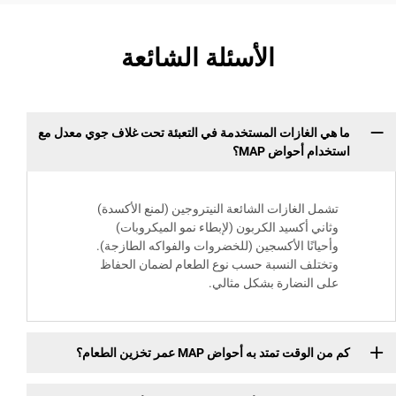
الأسئلة الشائعة
الغازات المستخدمة في التعبئة تحت غلاف جوي معدل مع
 أحواض MAP؟
 الغازات الشائعة النيتروجين (لمنع الأكسدة)
ي أكسيد الكربون (لإبطاء نمو الميكروبات)
انًا الأكسجين (للخضروات والفواكه الطازجة).
لف النسبة حسب نوع الطعام لضمان الحفاظ
النضارة بشكل مثالي.
 تمتد به أحواض MAP عمر تخزين الطعام؟