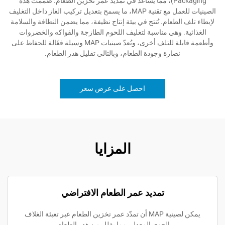
Packaging)، مما يساعد في تمديد عمر تخزين الطعام. صُمّمت هذه
الصينيات للعمل مع تقنية MAP، ما يسمح بتعديل تركيب الغاز داخل التغليف
لطعام. تُنتج في بيئة إنتاج نظيفة، مما يضمن النظافة والسلامة
 وهي مناسبة لتغليف اللحوم الطازجة والفواكه والخضروات
وأطعمة قابلة للتلف أخرى، وتُعدّ صينيات MAP وسيلة فعّالة للحفاظ على
نضارة وجودة الطعام، وبالتالي تقليل هدر الطعام.
احصل على عرض سعر
المزايا
تمديد عمر الطعام الافتراضي
يمكن لصينية MAP أن تمدّد عمر تخزين الطعام عبر تعبئة الغلاف
الجوي المعدل، مما يقلل من هدر الطعام.