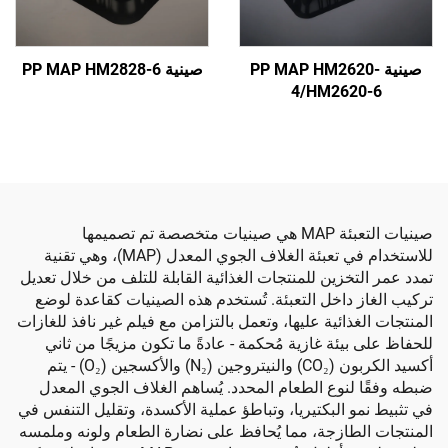
ة PP MAP HM2620-
صينية PP MAP HM2828-6
4/HM262
صينيات التعبئة MAP هي صينيات متخصصة تم تصميمها
للاستخدام في تعبئة الغلاف الجوي المعدل (MAP)، وهي تقنية
تخزين للمنتجات الغذائية القابلة للتلف من خلال تعديل
 داخل التعبئة. تُستخدم هذه الصينيات كقاعدة لوضع
ذائية عليها، وتعمل بالتزامن مع فيلم غير نافذ للغازات
يئة غازية مُحكمة - عادةً ما تكون مزيجًا من ثاني
أكسيد الكربون (CO₂) والنيتروجين (N₂) والأكسجين (O₂) - يتم
لنوع الطعام المحدد. يُساهم الغلاف الجوي المعدل
و البكتيريا، وتباطؤ عملية الأكسدة، وتقليل التنفس في
طازجة، مما يُحافظ على نضارة الطعام ولونه وملمسه