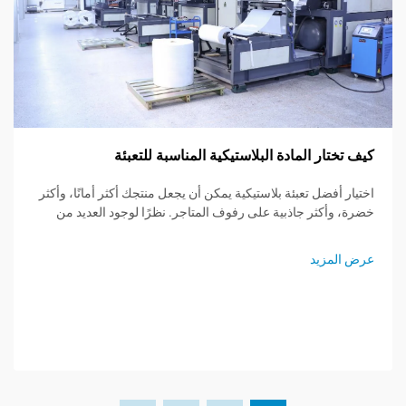
 المادة البلاستيكية المناسبة للتعبئة
ل تعبئة بلاستيكية يمكن أن يجعل منتجك أكثر أمانًا، وأكثر
ثر جاذبية على رفوف المتاجر. نظرًا لوجود العديد من
التغليف ا
استيك، فإن معرفة ما يمكن لكل نوع القيام به - أو عدم
الحقائق
ساعدك في وضع خطة تعبئة أذكى. سيدلك هذا المنشور عبر
يد
أصبحت العب
الناس عن 
العملاء ير
معرفة ما ه
عرض المز