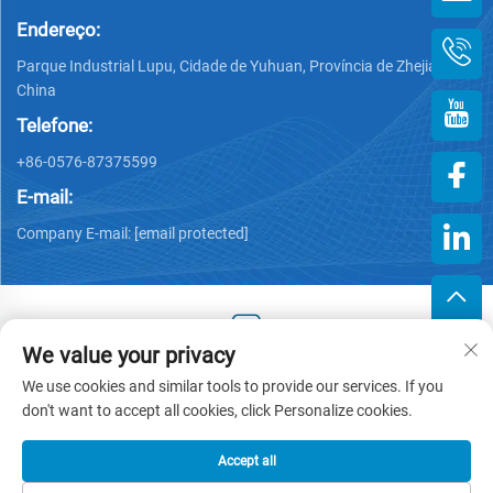
Endereço:
Parque Industrial Lupu, Cidade de Yuhuan, Província de Zhejiang,
China
Telefone:
+86-0576-87375599
E-mail:
Company E-mail:
[email protected]
We value your privacy
Copyright © 2025 by Zhejiang Hengjiang Plastic Co., Ltd. -
We use cookies and similar tools to provide our services. If you
Política de Privacidade
don't want to accept all cookies, click Personalize cookies.
Accept all