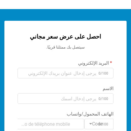
احصل على عرض سعر مجاني
سيتصل بك ممثلنا قريبًا.
ريد الإلكتروني
0/1
م
0/1
تف المحمول/واتساب
Code
0/1