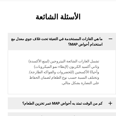
الأسئلة الشائعة
الغازات المستخدمة في التعبئة تحت غلاف جوي معدل مع
 أحواض MAP؟
 الغازات الشائعة النيتروجين (لمنع الأكسدة)
ي أكسيد الكربون (لإبطاء نمو الميكروبات)
انًا الأكسجين (للخضروات والفواكه الطازجة).
لف النسبة حسب نوع الطعام لضمان الحفاظ
النضارة بشكل مثالي.
 تمتد به أحواض MAP عمر تخزين الطعام؟