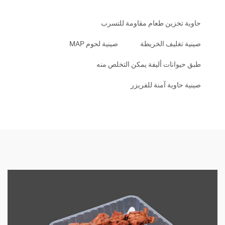
خزين طعام مقاومة للتسرب
غليف الخريطة
صينية لحوم MAP
انات أليفة يمكن التخلص منه
اوية آمنة للفريزر