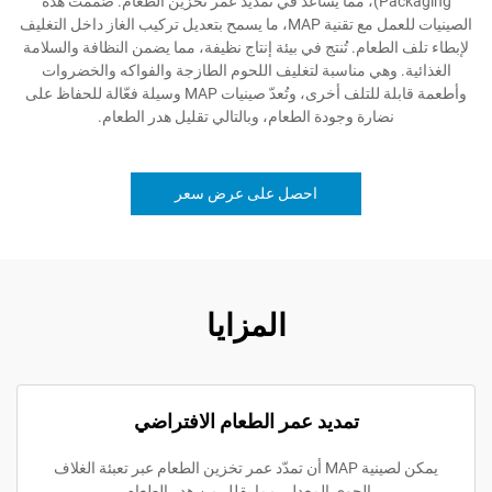
Packaging)، مما يساعد في تمديد عمر تخزين الطعام. صُمّمت هذه
الصينيات للعمل مع تقنية MAP، ما يسمح بتعديل تركيب الغاز داخل التغليف
لطعام. تُنتج في بيئة إنتاج نظيفة، مما يضمن النظافة والسلامة
 وهي مناسبة لتغليف اللحوم الطازجة والفواكه والخضروات
وأطعمة قابلة للتلف أخرى، وتُعدّ صينيات MAP وسيلة فعّالة للحفاظ على
نضارة وجودة الطعام، وبالتالي تقليل هدر الطعام.
احصل على عرض سعر
المزايا
تمديد عمر الطعام الافتراضي
يمكن لصينية MAP أن تمدّد عمر تخزين الطعام عبر تعبئة الغلاف
الجوي المعدل، مما يقلل من هدر الطعام.