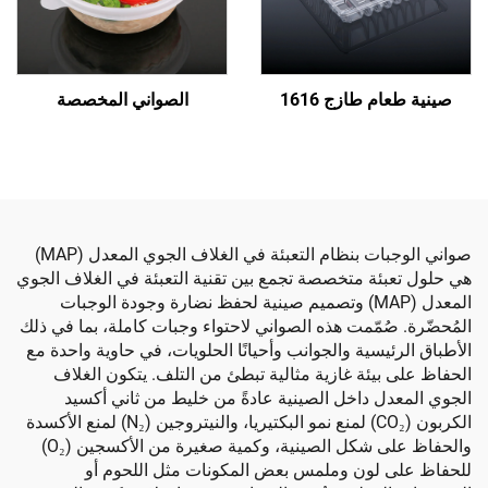
 طازج 1616
الصواني المخصصة
صواني الوجبات بنظام التعبئة في الغلاف الجوي المعدل (MAP)
ئة متخصصة تجمع بين تقنية التعبئة في الغلاف الجوي
المعدل (MAP) وتصميم صينية لحفظ نضارة وجودة الوجبات
صُمّمت هذه الصواني لاحتواء وجبات كاملة، بما في ذلك
يسية والجوانب وأحيانًا الحلويات، في حاوية واحدة مع
بيئة غازية مثالية تبطئ من التلف. يتكون الغلاف
ل داخل الصينية عادةً من خليط من ثاني أكسيد
الكربون (CO₂) لمنع نمو البكتيريا، والنيتروجين (N₂) لمنع الأكسدة
والحفاظ على شكل الصينية، وكمية صغيرة من الأكسجين (O₂)
 لون وملمس بعض المكونات مثل اللحوم أو