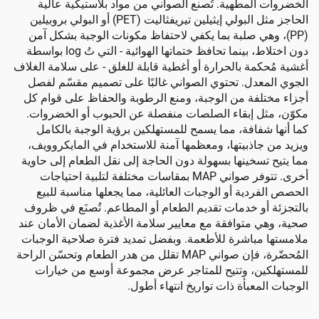
مطهية. تُصنع الصواني من مواد بلاستيكية عالية
الحاجز مثل البولي إيثيلين تيريفثاليت (PET) أو البولي بروبيلين
هي صلبة بما يكفي لاحتفاظ مكونات الوجبة بشكل آمن
دون اختلاط، بينما تحافظ ختماتها الهوائية - التي تُ log بواسطة
ة بالحرارة أو أغطية قابلة للغلق - على سلامة الغلاف
ل. تحتوي الصواني غالبًا على تصميم مقسّم لفصل
ة من الوجبة، ومنع الرطوبة والحفاظ على قوام كل
 إبقاء الصلصات منفصلة عن الحبوب أو الخضروات.
افة، مما يسمح للمستهلكين برؤية الوجبة بالكامل
ذبيتها، ومعظمها آمنة للاستخدام في المايكروويف،
خينها بسهولة دون الحاجة إلى نقل الطعام إلى حاوية
أخرى. تتوفر صواني MAP بمقاسات مختلفة لتلبية احتياجات
ة أو الوجبات العائلية، مما يجعلها مناسبة للبيع
 خدمات تقديم الطعام أو المطاعم. تُصنَع في ظروف
توافقة مع معايير سلامة الأغذية لضمان الأمان عند
اشرة للأطعمة. وبفضل تمديد فترة صلاحية الوجبات
المُحضّرة، فإن صواني MAP تقلل من هدر الطعام وتحسّن الراحة
، وتتيح للمتاجر عرض مجموعة أوسع من خيارات
بأة ذات تواريخ انتهاء أطول.